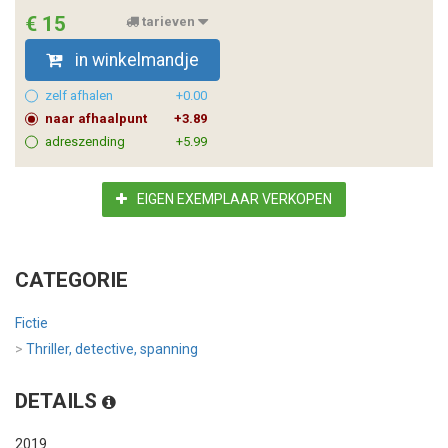
€ 15
tarieven
in winkelmandje
zelf afhalen
+0.00
naar afhaalpunt
+3.89
adreszending
+5.99
EIGEN EXEMPLAAR VERKOPEN
CATEGORIE
Fictie
>
Thriller, detective, spanning
DETAILS
2019