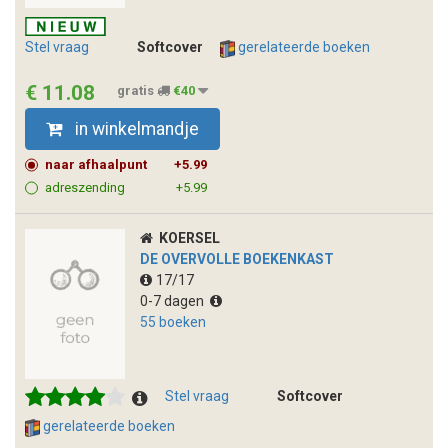
Stel vraag
Softcover
gerelateerde boeken
€ 11.08
gratis
€40
in winkelmandje
naar afhaalpunt
+5.99
adreszending
+5.99
KOERSEL
DE OVERVOLLE BOEKENKAST
17/17
0-7 dagen
55 boeken
Stel vraag
Softcover
gerelateerde boeken