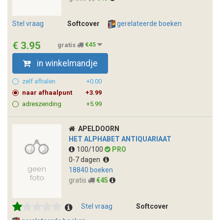
Stel vraag
Softcover
gerelateerde boeken
€ 3.95
gratis
€45
in winkelmandje
zelf afhalen
+0.00
naar afhaalpunt
+3.99
adreszending
+5.99
APELDOORN
HET ALPHABET ANTIQUARIAAT
100/100
PRO
0-7 dagen
18840 boeken
gratis
€45
Stel vraag
Softcover