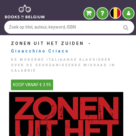
ZONEN UIT HET ZUIDEN -
Gioacchino Criaco
DE MODERNE ITALIAANSE KLASSIEKER
OVER DE GEORGANISEERDE MISDAAD IN
CALABRIË
KOOP VANAF € 3.95