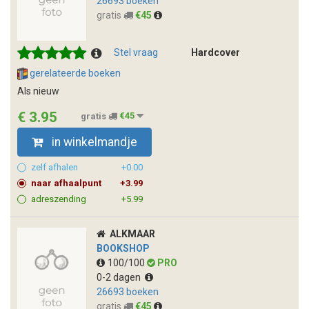
26693 boeken
gratis
€45
Stel vraag
Hardcover
gerelateerde boeken
Als nieuw
€ 3.95
gratis
€45
in winkelmandje
zelf afhalen
+0.00
naar afhaalpunt
+3.99
adreszending
+5.99
ALKMAAR
BOOKSHOP
100/100
PRO
0-2 dagen
26693 boeken
gratis
€45