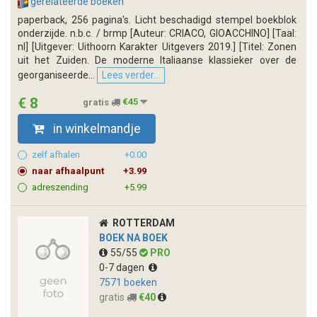
gerelateerde boeken
paperback, 256 pagina's. Licht beschadigd stempel boekblok
onderzijde. n.b.c. / brmp [Auteur: CRIACO, GIOACCHINO] [Taal:
nl] [Uitgever: Uithoorn Karakter Uitgevers 2019.] [Titel: Zonen
uit het Zuiden. De moderne Italiaanse klassieker over de
georganiseerde...
Lees verder...
€ 8
gratis
€45
in winkelmandje
zelf afhalen
+0.00
naar afhaalpunt
+3.99
adreszending
+5.99
ROTTERDAM
BOEK NA BOEK
55/55
PRO
0-7 dagen
7571 boeken
gratis
€40