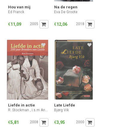
Hou van mij
Na de regen
Ed Franck
Eva De Groote
€
11,09
2005
€
12,06
2018
Liefde in actie
Late Liefde
R. Stockman , i.s.m Andries Van den Abeele
Bjørg Vik
€
5,81
2008
€
3,95
2000