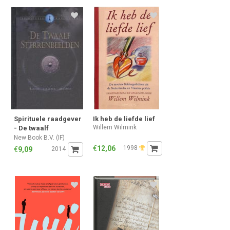
Spirituele raadgever
Ik heb de liefde lief
Willem Wilmink
- De twaalf
sterrenbeelden -
New Book B.V. (IF)
liefde, karakter,
€
12,06
1998
€
9,09
2014
relaties