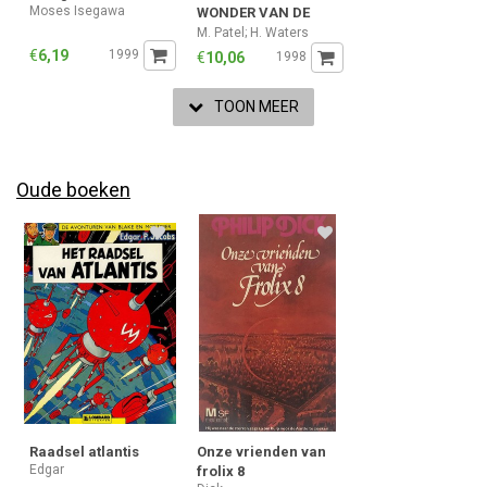
Moses Isegawa
WONDER VAN DE
LIEFDE
M. Patel; H. Waters
€
6,19
1999
€
10,06
1998
TOON MEER
Oude boeken
Raadsel atlantis
Onze vrienden van
Edgar
frolix 8