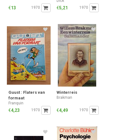
Dick
€
13
1970
€
5,21
1970
Guust : Flaters van
Winterreis
Brakman
formaat
Franquin
€
4,23
1970
€
4,49
1970