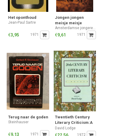
Het oponthoud
Jongen jongen
Jean-Paul Sartre
meisje meisje
Amsterdamse jongeren aktie-groepen homoseksualiteit: Osseman, Dick e.a.
€
3,95
1971
€
9,61
1971
Terug naar de goden
Twentieth Century
Steinhauser
Literary Criticism:A
Reader
David Lodge
€
9,13
1971
€
22,56
1972