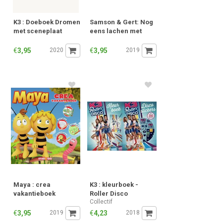
K3 : Doeboek Dromen
Samson & Gert: Nog
met sceneplaat
eens lachen met
Samson & Gert
€
3,95
2020
€
3,95
2019
Maya : crea
K3 : kleurboek -
vakantieboek
Roller Disco
Collectif
€
3,95
2019
€
4,23
2018