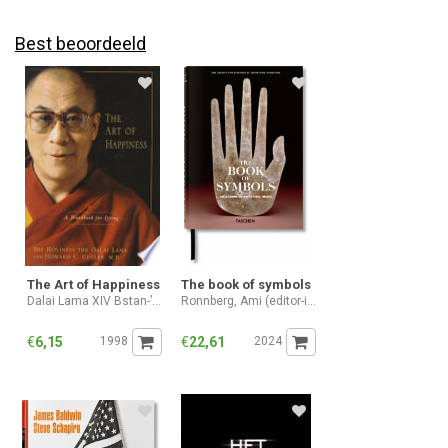
Best beoordeeld
The Art of Happiness
The book of symbols
Dalai Lama XIV Bstan-ʼdzin-rgya-mtsho, Howard C. Cutler
Ronnberg, Ami (editor-in-chief)
€
6,15
1998
€
22,61
2024