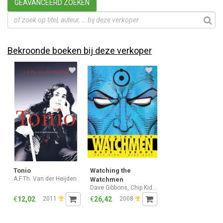
GEAVANCEERD ZOEKEN
Bekroonde boeken bij deze verkoper
Tonio
Watching the
A.F.Th. Van der Heijden
Watchmen
Dave Gibbons, Chip Kidd, Mike Essl
€
12,02
2011
€
26,42
2008