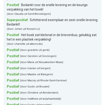
Positief
Bedankt voor de snelle levering en de keurige
verpakking van het boek!
(door Claudia uit Gent-Wondelgem)
Superpositief
Schitterend exemplaar en zeer snelle levering.
Bedankt!
(door Johan uit Kessel-Lo)
Positief
Het boek zat kletsnat in de brievenbus, gelukkig zat
het in een plastiek verpakking!
(door charlotte uit attenrode)
Positief
(door goedele uit genk)
Positief
(door Carolien uit Groningen)
Positief
(door Maria uit Nieuwkerken-Waas)
Positief
(door marian uit bergen)
Positief
(door Maaike uit Balegem)
Positief
(door Maciej uit Rhode-Saint-Genèse)
Positief
(door Guido uit Bouwel)
Positief
(door Christine uit Amsterdam)
Positief
(door matthew uit wolphaartsdijk)
Positief
(door Guido uit heusden)