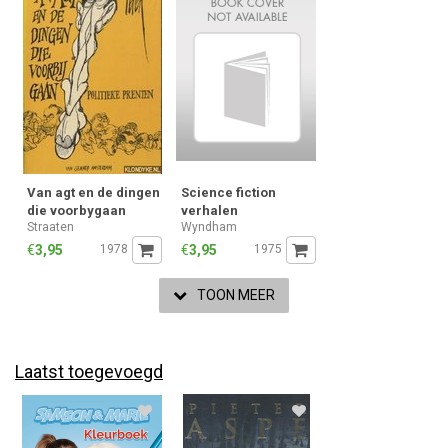
Van agt en de dingen
Science fiction
die voorbygaan
verhalen
Straaten
Wyndham
€
3,95
1978
€
3,95
1975
TOON MEER
Laatst toegevoegd