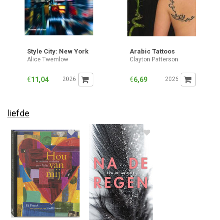
Style City: New York
Arabic Tattoos
Alice Twemlow
Clayton Patterson
€
11,04
2026
€
6,69
2026
liefde