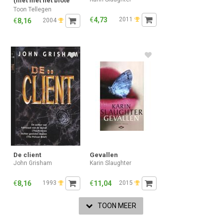
(niet met het blote
oog zichtbaar)
Toon Tellegen
€
4,73
2011
€
8,16
2004
De client
Gevallen
John Grisham
Karin Slaughter
€
8,16
1993
€
11,04
2015
TOON MEER