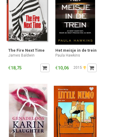
The Fire Next Time
Het meisje in de trein
James Baldwin
Paula Hawkins
€
18,75
€
10,06
2015