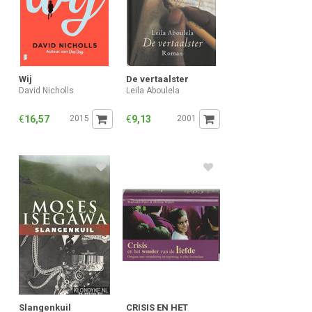
Wij
De vertaalster
David Nicholls
Leila Aboulela
€
16,57
2015
€
9,13
2001
Slangenkuil
CRISIS EN HET