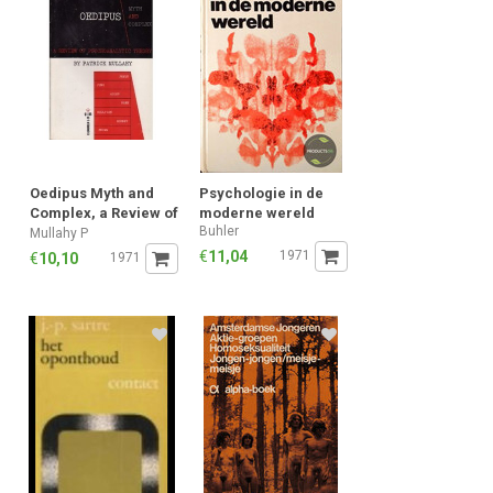
Oedipus Myth and
Psychologie in de
Complex, a Review of
moderne wereld
Buhler
Psychoanalytic
Mullahy P
€
11,04
1971
€
10,10
1971