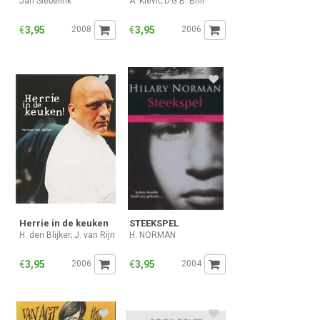
Jan Siebelink
A. Kievit; D.G.B. Brill
€
3,95
2008
€
3,95
2006
Herrie in de keuken
STEEKSPEL
H. den Blijker; J. van Rijn
H. NORMAN
€
3,95
2006
€
3,95
2004