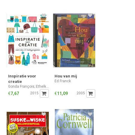
Inspiratie voor
Hou van mij
Ed Franck
creatie
Gonda François; Ethelka Dexters
€
7,67
2015
€
11,09
2005