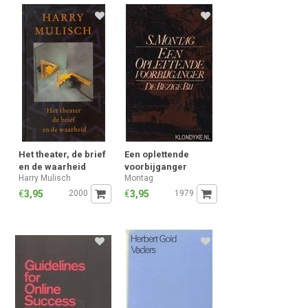
Het theater, de brief
Een oplettende
en de waarheid
voorbijganger
Harry Mulisch
Montag
€
3,95
2000
€
3,95
1979