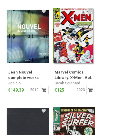
Jean Nouvel
Marvel Comics
complete works
Library. X-Men. Vol.
1970-2008
1. 1963–1966
Jodidio
Sarah Southard
€
149,39
2012
€
125
2023