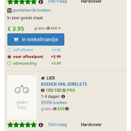
Stel vraag
Hardcover
gerelateerde boeken
In zeer goede staat
€ 3.95
gratis
€40
in winkelmandje
zelf afhalen
+0.00
naar afhaalpunt
+3.99
adreszending
+5.99
LIER
BOEKEN VAN JEWELSTE
100/100
PRO
1-4 dagen
39396 boeken
gratis
€30
Stel vraag
Hardcover