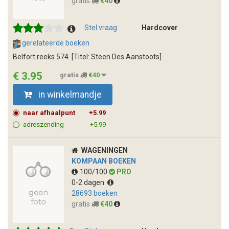
gratis
€40
Stel vraag
Hardcover
gerelateerde boeken
Belfort reeks 574. [Titel: Steen Des Aanstoots]
€ 3.95
gratis
€40
in winkelmandje
naar afhaalpunt
+5.99
adreszending
+5.99
WAGENINGEN
KOMPAAN BOEKEN
100/100
PRO
0-2 dagen
28693 boeken
gratis
€40