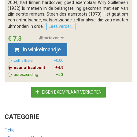
2004, half linnen hardcover, goed exemplaar Willy Spillebeen
(1932) is meteen in de belangstelling gekomen met een van
zijn eerste romans: Steen des aanstoots (1970). Het gaat om
een onthutsende, nietsontziende zelfanalyse, die zou moeten
uitmonden in orde...
Lees verder...
€ 7.3
tarieven
in winkelmandje
zelf afhalen
+0.00
naar afhaalpunt
+4.9
adreszending
+5.3
EIGEN EXEMPLAAR VERKOPEN
CATEGORIE
Fictie