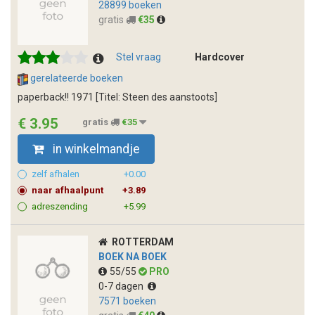
28899 boeken
gratis
€35
Stel vraag
Hardcover
gerelateerde boeken
paperback!! 1971 [Titel: Steen des aanstoots]
€ 3.95
gratis
€35
in winkelmandje
zelf afhalen
+0.00
naar afhaalpunt
+3.89
adreszending
+5.99
ROTTERDAM
BOEK NA BOEK
55/55
PRO
0-7 dagen
7571 boeken