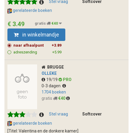
Stel vraag
Softcover
gerelateerde boeken
€ 3.49
gratis
€40
in winkelmandje
naar afhaalpunt
+3.89
adreszending
+5.99
BRUGGE
OLLEKE
19/19
PRO
0-3 dagen
1704 boeken
gratis
€40
Stel vraag
Softcover
gerelateerde boeken
[Titel: Valentina en de donkere kamer]