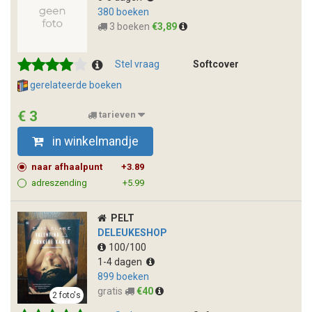
380 boeken
3 boeken
€3,89
Stel vraag
Softcover
gerelateerde boeken
€ 3
tarieven
in winkelmandje
naar afhaalpunt
+3.89
adreszending
+5.99
PELT
DELEUKESHOP
100/100
1-4 dagen
899 boeken
gratis
€40
2 foto's