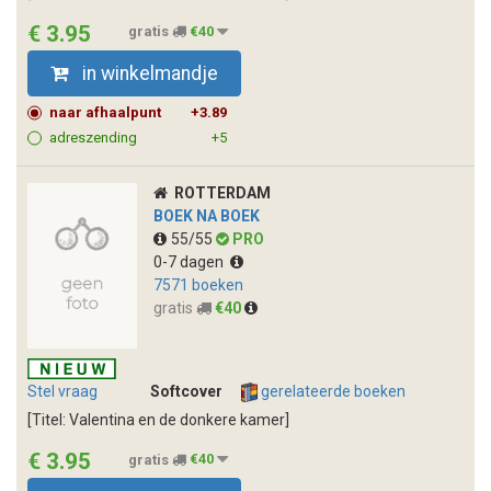
€ 3.95
gratis
€40
in winkelmandje
naar afhaalpunt
+3.89
adreszending
+5
ROTTERDAM
BOEK NA BOEK
55/55
PRO
0-7 dagen
7571 boeken
gratis
€40
Stel vraag
Softcover
gerelateerde boeken
[Titel: Valentina en de donkere kamer]
€ 3.95
gratis
€40