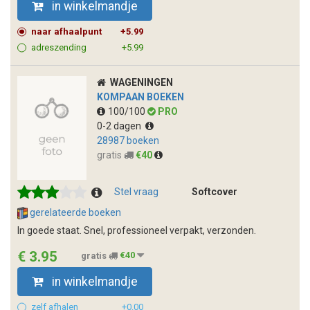
in winkelmandje
naar afhaalpunt
+5.99
adreszending
+5.99
WAGENINGEN
KOMPAAN BOEKEN
100/100
PRO
0-2 dagen
28987 boeken
gratis
€40
Stel vraag
Softcover
gerelateerde boeken
In goede staat. Snel, professioneel verpakt, verzonden.
€ 3.95
gratis
€40
in winkelmandje
zelf afhalen
+0.00