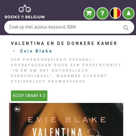
VALENTINA EN DE DONKERE KAMER
-
Evie Blake
EEN PORNOGRAFISCH VERHAAL,
VOORAFGEGAAN DOOR EEN PROEFSCHRIFT
'IN EN OM HET KUTODELISCH
VERSCHIJNSEL', WAARMEE STUDENT
STEIVEKLEUT PROMOVEERDE
KOOP VANAF € 3