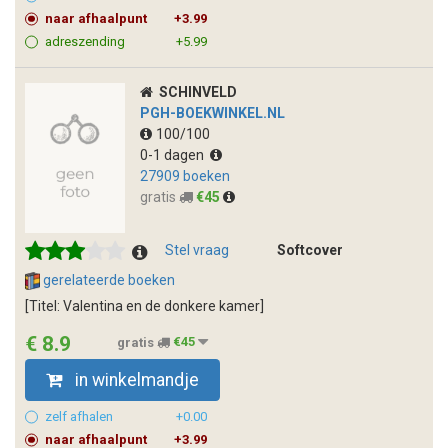
naar afhaalpunt
+3.99
adreszending
+5.99
SCHINVELD
PGH-BOEKWINKEL.NL
100/100
0-1 dagen
27909 boeken
gratis
€45
Stel vraag
Softcover
gerelateerde boeken
[Titel: Valentina en de donkere kamer]
€ 8.9
gratis
€45
in winkelmandje
zelf afhalen
+0.00
naar afhaalpunt
+3.99