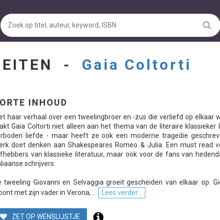
TEITEN -
Gaia Coltorti
ORTE INHOUD
t haar verhaal over een tweelingbroer en -zus die verliefd op elkaar
akt Gaia Coltorti niet alleen aan het thema van de literaire klassieker L
erboden liefde - maar heeft ze ook een moderne tragedie geschrev
terk doet denken aan Shakespeares Romeo & Julia. Een must read v
efhebbers van klassieke literatuur, maar ook voor de fans van heden
aliaanse schrijvers.
 tweeling Giovanni en Selvaggia groeit gescheiden van elkaar op. Gi
ont met zijn vader in Verona, ...
Lees verder...
ZET OP WENSLIJSTJE