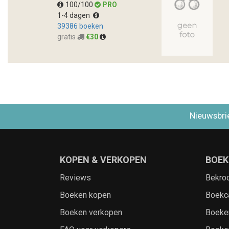
100/100
PRO
1-4 dagen
39386 boeken
gratis
€30
Nieuwsbri
KOPEN & VERKOPEN
BOEK
Reviews
Bekro
Boeken kopen
Boekc
Boeken verkopen
Boeke