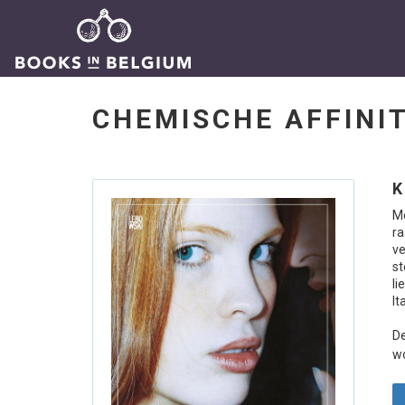
CHEMISCHE AFFINI
K
Me
ra
v
s
li
It
De
wo