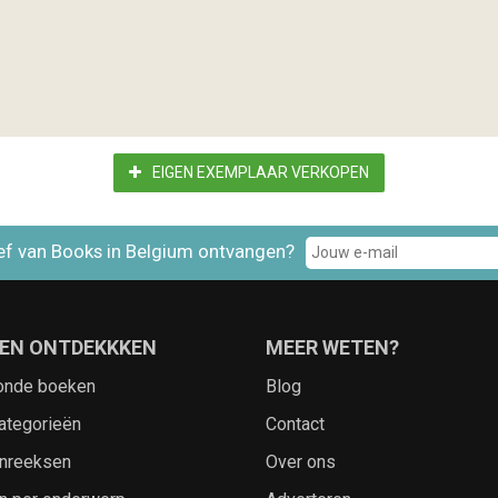
EIGEN EXEMPLAAR VERKOPEN
ef van Books in Belgium ontvangen?
EN ONTDEKKKEN
MEER WETEN?
onde boeken
Blog
ategorieën
Contact
nreeksen
Over ons