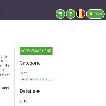
LOGIN
KOOP VANAF € 3.95
 worden
olita -
Categorie
en die
oor de
Fictie
daagse,
>
Romans en literatuur
ovanni
Details
2013