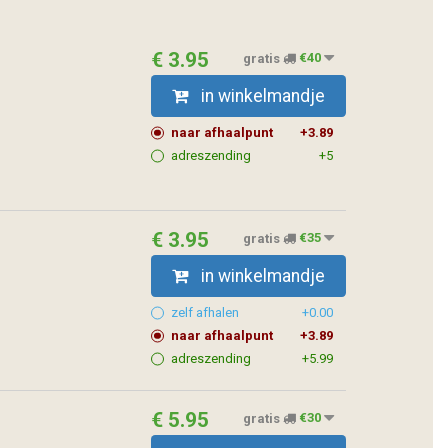
€ 3.95
gratis
€40
in winkelmandje
naar afhaalpunt
+3.89
adreszending
+5
€ 3.95
gratis
€35
in winkelmandje
zelf afhalen
+0.00
naar afhaalpunt
+3.89
adreszending
+5.99
€ 5.95
gratis
€30