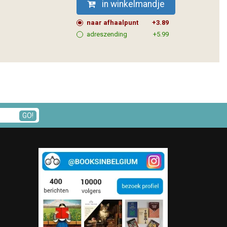
in winkelmandje
naar afhaalpunt
+3.89
adreszending
+5.99
GO!