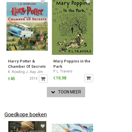
Harry Potter &
Mary Poppins in the
Chamber Of Secrets
Park
P. L. Travers
Llustrated HC Ed
K. Rowling J.; Kay Jim
€
19,98
€
45
2016
TOON MEER
Goedkope boeken