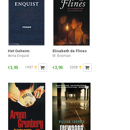
Het Geheim
Elisabeth de Flines
Anna Enquist
M. Bosman
€
3,95
1997
€
3,95
2008