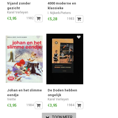
Vijand zonder
4000 moderne en
gezicht
klassieke
Karel Verleyen
voornamen
I. Nijkerk-Pieters
€
3,95
1982
€
5,28
1983
Johan en het slimme
De Doden hebben
eendje
ongelijk
Verite
Karel Verleyen
€
3,95
1984
€
3,95
1984
TOON MEER