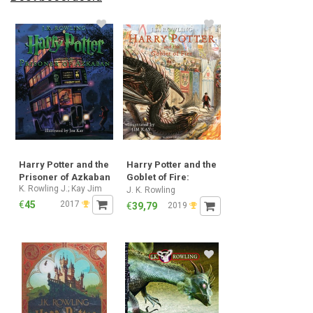
Harry Potter and the
Harry Potter and the
Prisoner of Azkaban
Goblet of Fire:
K. Rowling J.; Kay Jim
Illustrated Edition
J. K. Rowling
(Harry Potter
€
45
2017
€
39,79
2019
Illustrated Edtn)