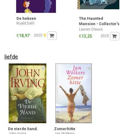
De heksen
The Haunted
Roald Dahl
Mansion - Collector's
Edition
Lauren Clauss
€
18,97
2023
€
13,25
2023
liefde
De vierde hand.
Zomerhitte
John Irving
Jan Wolkers