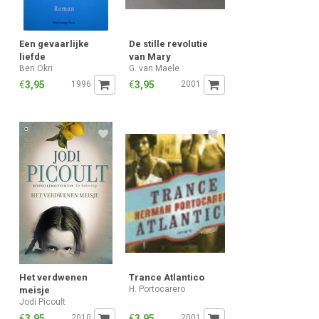
Een gevaarlijke
De stille revolutie
liefde
van Mary
Ben Okri
G. van Maele
€
3,95
1996
€
3,95
2001
Het verdwenen
Trance Atlantico
H. Portocarero
meisje
Jodi Picoult
€
3,95
2010
€
3,95
2001