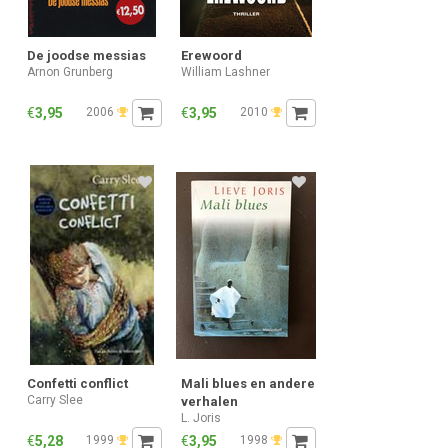
De joodse messias
Erewoord
Arnon Grunberg
William Lashner
€
3,95
2006
€
3,95
2010
Confetti conflict
Mali blues en andere
Carry Slee
verhalen
L. Joris
€
5,28
1999
€
3,95
1998