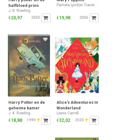
Pamela Lyndon Travers,Mary Shepard
halfbloed prins
J. K. Rowling
€
20,97
2005
€
19,98
2006
Harry Potter en de
Alice's Adventures In
geheime kamer
Wonderland
J. K. Rowling
Lewis Carroll
€
18,88
1999
€
32,02
2020