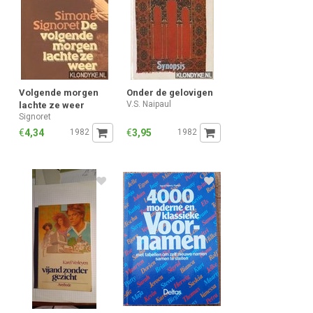
Volgende morgen
Onder de gelovigen
V.S. Naipaul
lachte ze weer
Signoret
€
4,34
1982
€
3,95
1982