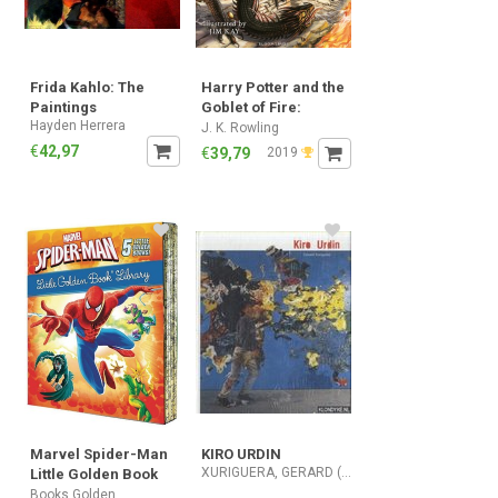
Frida Kahlo: The
Harry Potter and the
Paintings
Goblet of Fire:
Hayden Herrera
Illustrated Edition
J. K. Rowling
(Harry Potter
€
42,97
€
39,79
2019
Illustrated Edtn)
Marvel Spider-Man
KIRO URDIN
XURIGUERA, GERARD (KIRO URDIN).
Little Golden Book
Library
Books Golden