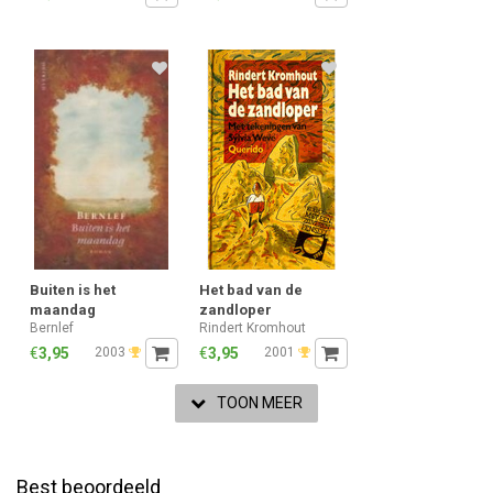
Buiten is het
Het bad van de
maandag
zandloper
Bernlef
Rindert Kromhout
€
3,95
2003
€
3,95
2001
TOON MEER
Best beoordeeld