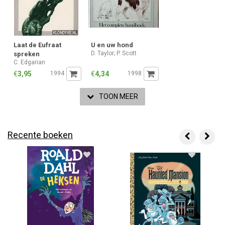
Laat de Eufraat
U en uw hond
D. Taylor; P. Scott
spreken
C. Edgarian
€
3,95
1994
€
4,34
1998
TOON MEER
Recente boeken