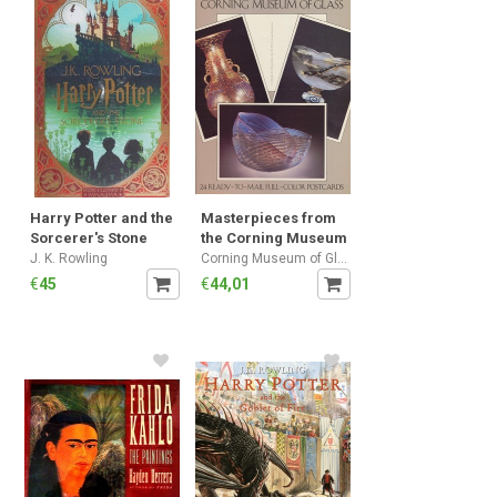
Harry Potter and the
Masterpieces from
Sorcerer's Stone
the Corning Museum
(Harry Potter, Book
of Glass
J. K. Rowling
Corning Museum of Glass
1) (MinaLima Edition)
€
45
€
44,01
(1)