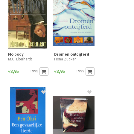
No body
Dromen ontcijferd
M.C. Eberhardt
Fiona Zucker
€
3,95
1995
€
3,95
1999