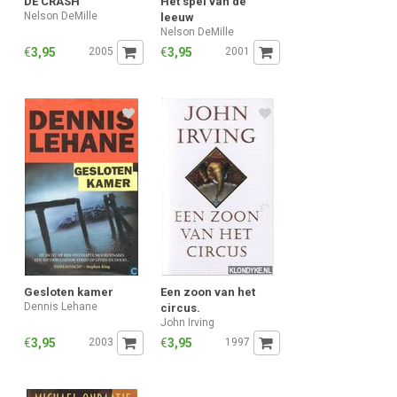
DE CRASH
Het spel van de
Nelson DeMille
leeuw
Nelson DeMille
€
3,95
2005
€
3,95
2001
Gesloten kamer
Een zoon van het
Dennis Lehane
circus.
John Irving
€
3,95
2003
€
3,95
1997