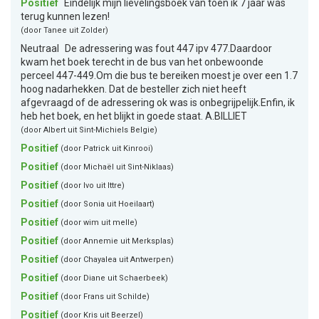
Positief
Eindelijk mijn lievelingsboek van toen ik 7 jaar was
terug kunnen lezen!
(door Tanee uit Zolder)
Neutraal
De adressering was fout 447 ipv 477.Daardoor
kwam het boek terecht in de bus van het onbewoonde
perceel 447-449.Om die bus te bereiken moest je over een 1.7
hoog nadarhekken. Dat de besteller zich niet heeft
afgevraagd of de adressering ok was is onbegrijpelijk.Enfin, ik
heb het boek, en het blijkt in goede staat. A.BILLIET
(door Albert uit Sint-Michiels Belgie)
Positief
(door Patrick uit Kinrooi)
Positief
(door Michaël uit Sint-Niklaas)
Positief
(door Ivo uit Ittre)
Positief
(door Sonia uit Hoeilaart)
Positief
(door wim uit melle)
Positief
(door Annemie uit Merksplas)
Positief
(door Chayalea uit Antwerpen)
Positief
(door Diane uit Schaerbeek)
Positief
(door Frans uit Schilde)
Positief
(door Kris uit Beerzel)