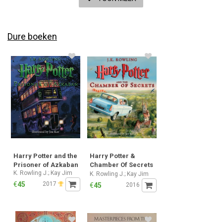
Dure boeken
Harry Potter and the
Harry Potter &
Prisoner of Azkaban
Chamber Of Secrets
K. Rowling J.; Kay Jim
Llustrated HC Ed
K. Rowling J.; Kay Jim
€
45
2017
€
45
2016