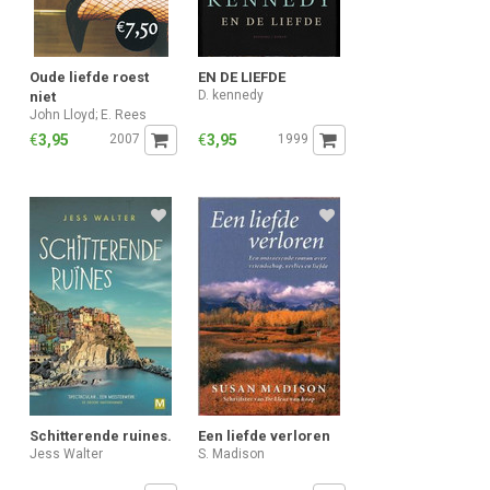
Oude liefde roest
EN DE LIEFDE
D. kennedy
niet
John Lloyd; E. Rees
€
3,95
2007
€
3,95
1999
Schitterende ruines.
Een liefde verloren
Jess Walter
S. Madison