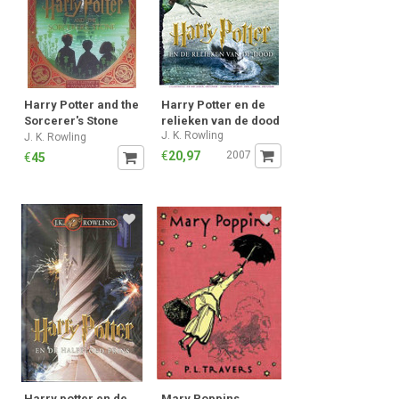
Harry Potter and the
Harry Potter en de
Sorcerer's Stone
relieken van de dood
J. K. Rowling
(Harry Potter, Book
J. K. Rowling
1) (MinaLima Edition)
€
20,97
2007
€
45
(1)
Harry potter en de
Mary Poppins