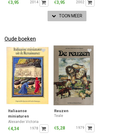
€
3,95
2014
€
3,95
2002
TOON MEER
Oude boeken
Italiaanse
Reuzen
Teale
miniaturen
renaissance
Alexander Victoria
€
5,28
1979
€
4,34
1978