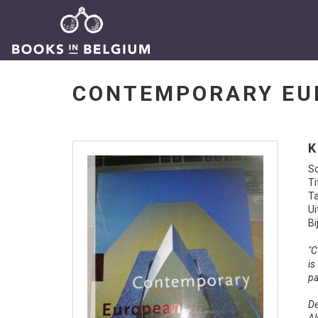
CONTEMPORARY EUR
K
Sc
Ti
Ta
Ui
Bi
"C
is
pa
De