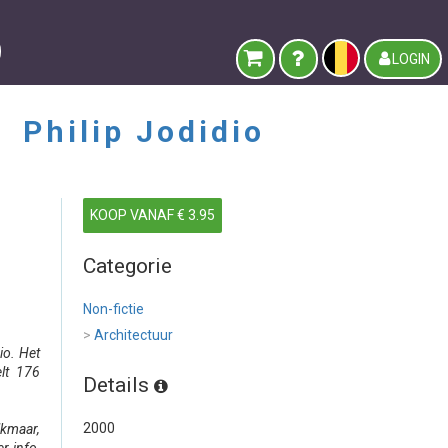
LOGIN
 -
Philip Jodidio
KOOP VANAF € 3.95
Categorie
Non-fictie
>
Architectuur
o. Het
elt 176
Details
2000
kmaar,