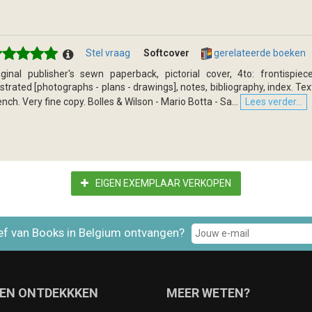
Stel vraag
Softcover
gerelateerde boeken
iginal publisher's sewn paperback, pictorial cover, 4to: frontispiece
lustrated [photographs - plans - drawings], notes, bibliography, index. Tex
ench. Very fine copy. Bolles & Wilson - Mario Botta - Sa...
Lees verder...
EIGEN EXEMPLAAR VERKOPEN
ef van Books in Belgium ontvangen?
EN ONTDEKKKEN
MEER WETEN?