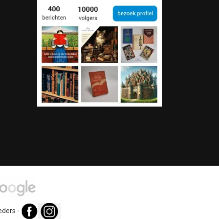
eders
-