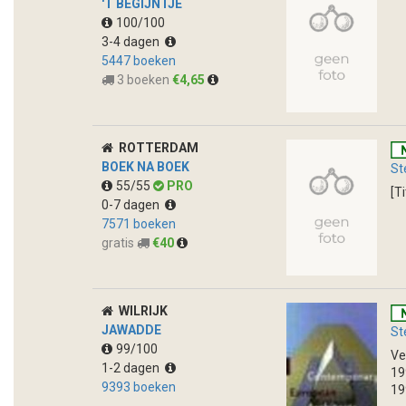
'T BEGIJNTJE
100/100
3-4 dagen
5447 boeken
3 boeken
€4,65
ROTTERDAM
BOEK NA BOEK
St
55/55
PRO
[T
0-7 dagen
7571 boeken
gratis
€40
WILRIJK
JAWADDE
St
99/100
Ve
1-2 dagen
19
9393 boeken
19