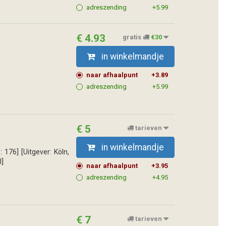
adreszending
+5.99
€ 4.93
gratis
€30
in winkelmandje
naar afhaalpunt
+3.89
adreszending
+5.99
€ 5
tarieven
in winkelmandje
: 176] [Uitgever: Köln,
I]
naar afhaalpunt
+3.95
adreszending
+4.95
€ 7
tarieven