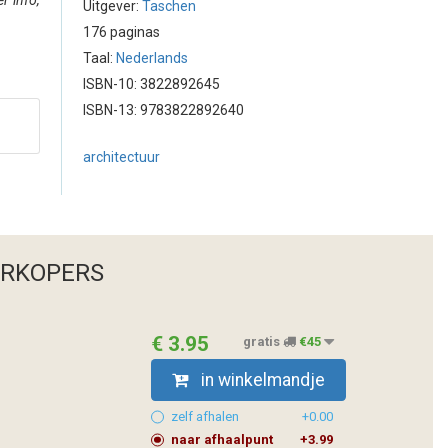
r info,
Uitgever:
Taschen
.
176 paginas
Taal:
Nederlands
ISBN-10: 3822892645
ISBN-13: 9783822892640
architectuur
ERKOPERS
€ 3.95
gratis
€45
in winkelmandje
zelf afhalen
+0.00
naar afhaalpunt
+3.99