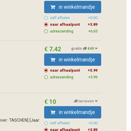
in winkelmandje
zelf afhalen
+0.00
naar afhaalpunt
+3.89
adreszending
+6.65
€ 7.42
gratis
€40
in winkelmandje
naar afhaalpunt
+5.99
adreszending
+5.99
€ 10
tarieven
in winkelmandje
gever: TASCHEN] [Jaar:
zelf afhalen
+0.00
naar afhaalpunt
+3.89