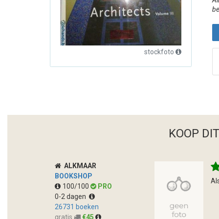
Al
be
stockfoto
KOOP DI
ALKMAAR
BOOKSHOP
Al
100/100
PRO
0-2 dagen
26731 boeken
gratis
€45