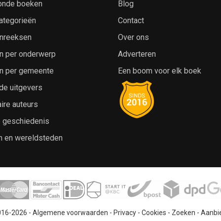
onde boeken
Blog
ategorieën
Contact
nreeksen
Over ons
n per onderwerp
Adverteren
n per gemeente
Een boom voor elk boek
de uitgevers
ire auteurs
e geschiedenis
n en wereldsteden
016-2026 -
Algemene voorwaarden
-
Privacy
-
Cookies
-
Zoeken
-
Aanbi