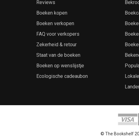
Reviews
Bekro
Boeken kopen
Boekc
Boeken verkopen
Boeke
FAQ voor verkopers
Boeke
Zekerheid & retour
Boeke
Staat van de boeken
Beken
Boeken op wenslijstje
Popula
Ecologische cadeaubon
Lokal
Lande
© The Bookshelf 2