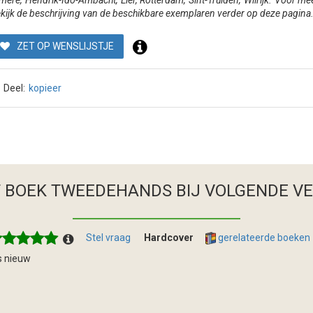
mere, Hendrik-Ido-Ambacht, Lier, Rotterdam, Sint-Truiden, Wilrijk. Voor mee
kijk de beschrijving van de beschikbare exemplaren verder op deze pagina
ZET OP WENSLIJSTJE
Deel:
kopieer
T BOEK TWEEDEHANDS
BIJ VOLGENDE V
Stel vraag
Hardcover
gerelateerde boeken
s nieuw