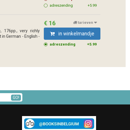
adreszending
+5.99
€ 16
tarieven
, 176pp., very richly
in winkelmandje
t in German - English -
adreszending
+5.99
GO!