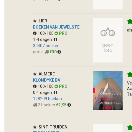
LIER
BOEKEN VAN JEWELSTE
al
100/100
PRO
1-4 dagen
39407 boeken
gratis
€30
ALMERE
KLONDYKE BV
Ve
100/100
PRO
Aa
0-1 dagen
Ta
128209 boeken
3 boeken
€2,95
SINT-TRUIDEN