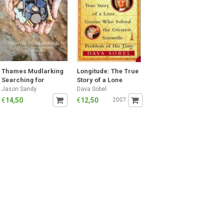
Thames Mudlarking
Longitude: The True
Searching for
Story of a Lone
London's Lost
Genius Who Solved
Jason Sandy
Dava Sobel
Treasures
the Greatest
€
14,50
€
12,50
2007
Scientific Problem of
His Time