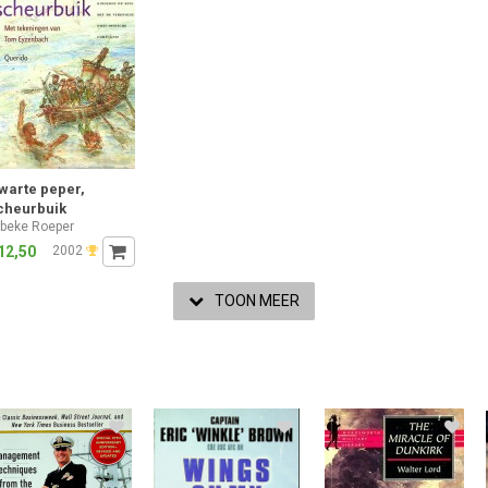
warte peper,
cheurbuik
ibeke Roeper
12,50
2002
TOON MEER