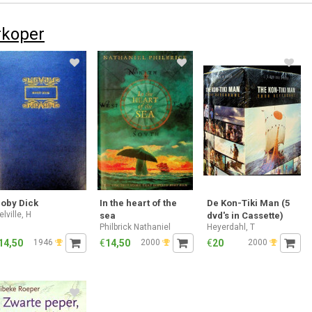
rkoper
oby Dick
In the heart of the
De Kon-Tiki Man (5
lville, H
sea
dvd's in Cassette)
Philbrick Nathaniel
Heyerdahl, T
14,50
1946
€
14,50
2000
€
20
2000