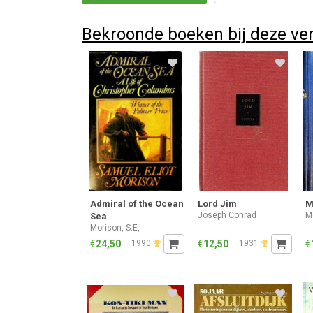
Bekroonde boeken bij deze ve
Admiral of the Ocean
Lord Jim
M
Joseph Conrad
Me
Sea
Morison, S.E,
€
24,50
1990
€
12,50
1931
€