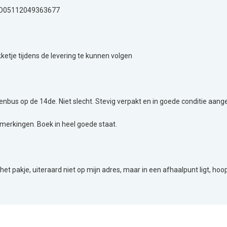
PD05112049363677
etje tijdens de levering te kunnen volgen
venbus op de 14de. Niet slecht. Stevig verpakt en in goede conditie aan
opmerkingen. Boek in heel goede staat.
 het pakje, uiteraard niet op mijn adres, maar in een afhaalpunt ligt, hoop