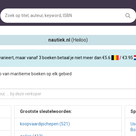
nautiek.nl
(Heiloo)
varieert, maar vanaf 3 boeken betaal je niet meer dan €5.6
/ €3.95
p van maritieme boeken op elk gebied
Grootste sleutelwoorden:
Sp
koopvaardijschepen (521)
Us
Bo