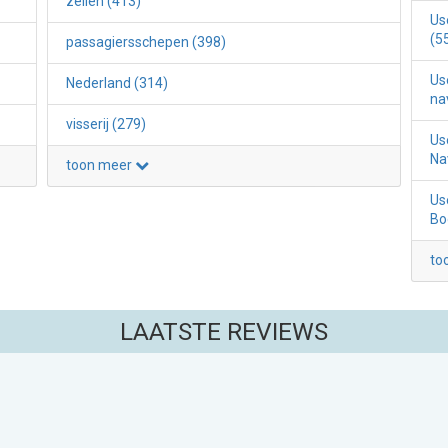
zeilen (413)
Us
(5
passagiersschepen (398)
Us
Nederland (314)
na
visserij (279)
Us
Na
toon meer
Us
Bo
to
LAATSTE REVIEWS