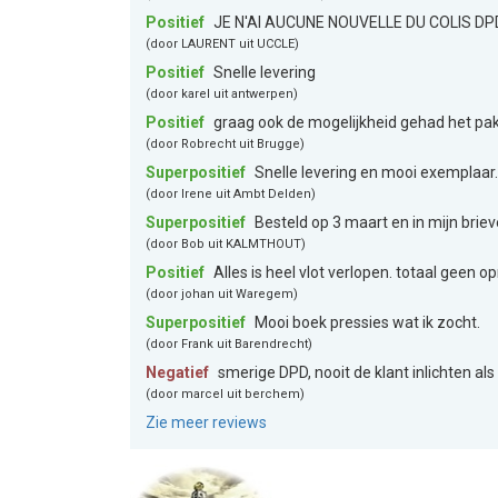
Positief
JE N'AI AUCUNE NOUVELLE DU COLIS D
(door LAURENT uit UCCLE)
Positief
Snelle levering
(door karel uit antwerpen)
Positief
graag ook de mogelijkheid gehad het pakk
(door Robrecht uit Brugge)
Superpositief
Snelle levering en mooi exemplaar.
(door Irene uit Ambt Delden)
Superpositief
Besteld op 3 maart en in mijn brie
(door Bob uit KALMTHOUT)
Positief
Alles is heel vlot verlopen. totaal geen 
(door johan uit Waregem)
Superpositief
Mooi boek pressies wat ik zocht.
(door Frank uit Barendrecht)
Negatief
smerige DPD, nooit de klant inlichten als
(door marcel uit berchem)
Zie meer reviews