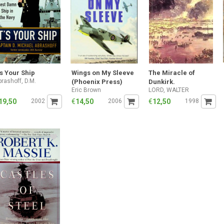
t's Your Ship
Wings on My Sleeve
The Miracle of
brashoff, D.M.
(Phoenix Press)
Dunkirk.
Eric Brown
LORD, WALTER
19,50
2002
€
14,50
2006
€
12,50
1998