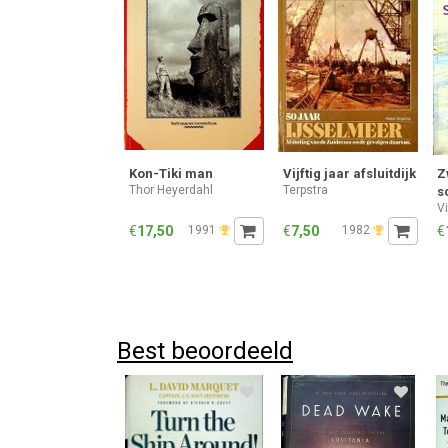
Kon-Tiki man
Vijftig jaar afsluitdijk
Z
Thor Heyerdahl
Terpstra
s
V
€
17,50
1991
€
7,50
1982
€
Best beoordeeld