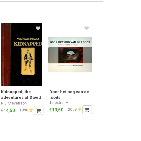
Kidnapped, the
Door het oog van de
adventures of David
loods
Terpstra, M
Balfour
R.L. Stevenson
€
19,50
2009
€
14,50
1990