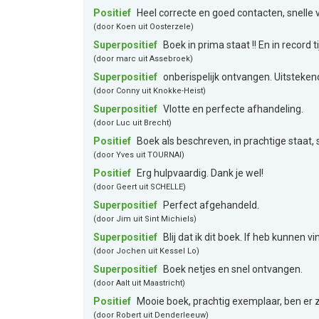
Positief
Heel correcte en goed contacten, snelle
(door Koen uit Oosterzele)
Superpositief
Boek in prima staat !! En in record t
(door marc uit Assebroek)
Superpositief
onberispelijk ontvangen. Uitstekend
(door Conny uit Knokke-Heist)
Superpositief
Vlotte en perfecte afhandeling.
(door Luc uit Brecht)
Positief
Boek als beschreven, in prachtige staat, s
(door Yves uit TOURNAI)
Positief
Erg hulpvaardig. Dank je wel!
(door Geert uit SCHELLE)
Superpositief
Perfect afgehandeld.
(door Jim uit Sint Michiels)
Superpositief
Blij dat ik dit boek. If heb kunnen 
(door Jochen uit Kessel Lo)
Superpositief
Boek netjes en snel ontvangen.
(door Aalt uit Maastricht)
Positief
Mooie boek, prachtig exemplaar, ben er z
(door Robert uit Denderleeuw)