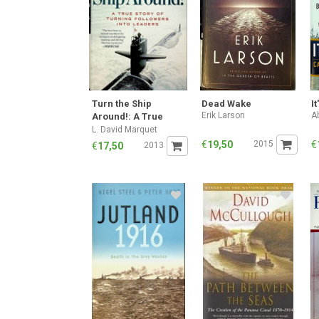
Turn the Ship
Dead Wake
I
Erik Larson
A
Around!: A True
Story of Turning
L. David Marquet
Followers into
€
19,50
2015
€
€
17,50
2013
Leaders