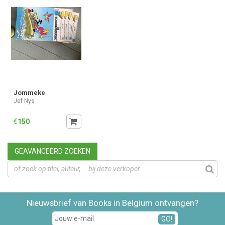
Jommeke
Jef Nys
€
150
GEAVANCEERD ZOEKEN
Nieuwsbrief van Books in Belgium ontvangen?
GO!