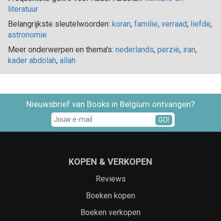
literatuur
Belangrijkste sleutelwoorden:
koran
,
familie
,
verraad
,
liefde
,
astronomie
Meer onderwerpen en thema's:
nederlands
,
perzië
,
iran
,
kader abdolah
,
allah
Nieuwsbrief van Books in Belgium ontvangen?
GO!
KOPEN & VERKOPEN
Reviews
Boeken kopen
Boeken verkopen