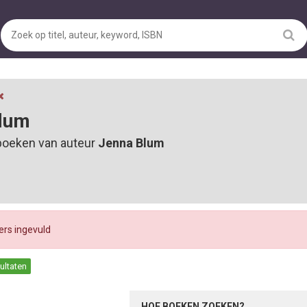
lum
boeken van auteur
Jenna Blum
ters ingevuld
sultaten
HOE BOEKEN ZOEKEN?