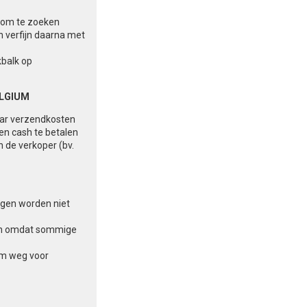
in om te zoeken
n verfijn daarna met
kbalk op
ELGIUM
aar verzendkosten
 en cash te betalen
n de verkoper (bv.
ingen worden niet
aten omdat sommige
am weg voor