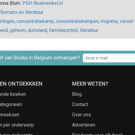
enna Blum:
PGH-Boekwinkel.nl
Romans en literatuur
elingen
,
concentratiekamp
,
concentratiekampen
,
migratie
,
verzet
heid
,
geheim
,
duitsland
,
familieportret
,
literatuur
ef van Books in Belgium ontvangen?
EN ONTDEKKKEN
MEER WETEN?
onde boeken
Blog
ategorieën
Contact
nreeksen
Over ons
n per onderwerp
Adverteren