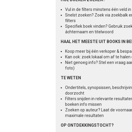
Vul in de filters minstens één veld 
Snelst zoeken? Zoek via zoekbalk e
filters
Specifiek boek vinden? Gebruik zoe
áchternaam en titelwoord
HAAL HET MEESTE UIT BOOKS IN B
Koop meer bij één verkoper & besp
Kan ook: zoek lokaal om af te halen
Niet genoeg info? Stel een vraag aa
foto)
TE WETEN
Ondertitels, synopsissen, beschrijv
doorzocht
Filters snijden in relevante result
boeken info missen
Zoeken op auteur? Laat de voorna
maximale resultaten
OP ONTDEKKINGSTOCHT?