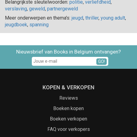
Belangrijkste sleutelwoorden:
politie
,
verliefdheid
,
verslaving
,
geweld
,
partnergeweld
Meer onderwerpen en thema's:
jeugd
,
thriller
,
young adult
,
jeugdboek
,
spanning
Nieuwsbrief van Books in Belgium ontvangen?
GO!
KOPEN & VERKOPEN
Reviews
Boeken kopen
Boeken verkopen
FAQ voor verkopers