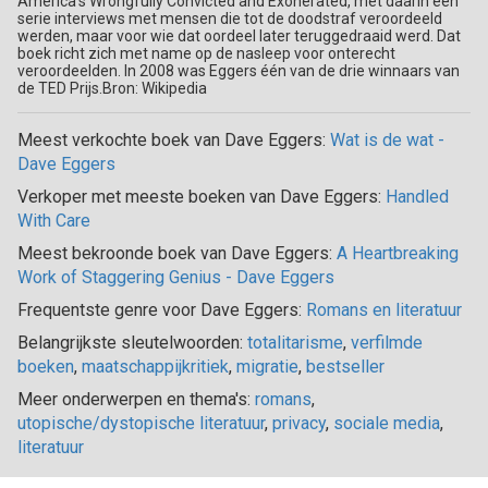
America's Wrongfully Convicted and Exonerated, met daarin een
serie interviews met mensen die tot de doodstraf veroordeeld
werden, maar voor wie dat oordeel later teruggedraaid werd. Dat
boek richt zich met name op de nasleep voor onterecht
veroordeelden. In 2008 was Eggers één van de drie winnaars van
de TED Prijs.Bron: Wikipedia
Meest verkochte boek van Dave Eggers:
Wat is de wat -
Dave Eggers
Verkoper met meeste boeken van Dave Eggers:
Handled
With Care
Meest bekroonde boek van Dave Eggers:
A Heartbreaking
Work of Staggering Genius - Dave Eggers
Frequentste genre voor Dave Eggers:
Romans en literatuur
Belangrijkste sleutelwoorden:
totalitarisme
,
verfilmde
boeken
,
maatschappijkritiek
,
migratie
,
bestseller
Meer onderwerpen en thema's:
romans
,
utopische/dystopische literatuur
,
privacy
,
sociale media
,
literatuur