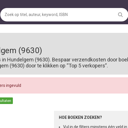
lgem (9630)
s in Hundelgem (9630). Bespaar verzendkosten door boek
m (9630) door te klikken op “Top 5 verkopers”.
ters ingevuld
sultaten
HOE BOEKEN ZOEKEN?
Vul in de filters minstens één veld 