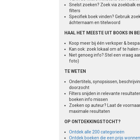
Snelst zoeken? Zoek via zoekbalk e
filters
Specifiek boek vinden? Gebruik zoe
áchternaam en titelwoord
HAAL HET MEESTE UIT BOOKS IN B
Koop meer bij één verkoper & besp
Kan ook: zoek lokaal om af te halen
Niet genoeg info? Stel een vraag aa
foto)
TE WETEN
Ondertitels, synopsissen, beschrijv
doorzocht
Filters snijden in relevante result
boeken info missen
Zoeken op auteur? Laat de voorna
maximale resultaten
OP ONTDEKKINGSTOCHT?
Ontdek alle 200 categorieën
Ontdek boeken die een prijs wonne