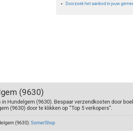
Doorzoek het aanbod in jouw geme
lgem (9630)
s in Hundelgem (9630). Bespaar verzendkosten door boek
m (9630) door te klikken op “Top 5 verkopers”.
delgem (9630):
SomerShop