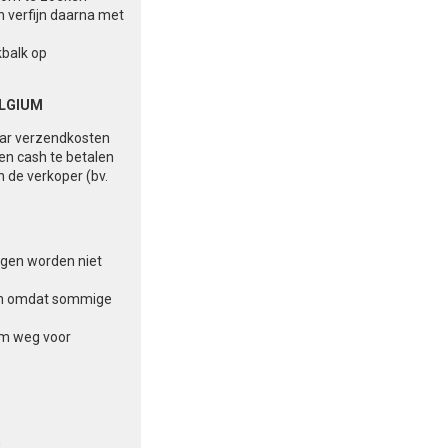
n verfijn daarna met
kbalk op
ELGIUM
aar verzendkosten
 en cash te betalen
n de verkoper (bv.
ingen worden niet
aten omdat sommige
am weg voor
n