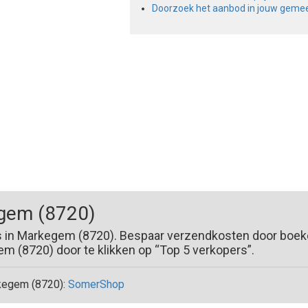
Doorzoek het aanbod in jouw geme
gem (8720)
s in Markegem (8720). Bespaar verzendkosten door boeke
 (8720) door te klikken op “Top 5 verkopers”.
kegem (8720):
SomerShop