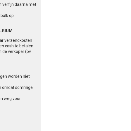
n verfijn daarna met
kbalk op
ELGIUM
aar verzendkosten
 en cash te betalen
n de verkoper (bv.
ingen worden niet
aten omdat sommige
am weg voor
n