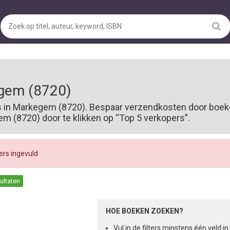
gem (8720)
s in Markegem (8720). Bespaar verzendkosten door boeke
 (8720) door te klikken op “Top 5 verkopers”.
ters ingevuld
sultaten
HOE BOEKEN ZOEKEN?
Vul in de filters minstens één veld 