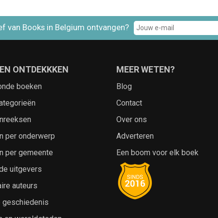
ef van Books in Belgium ontvangen?
EN ONTDEKKKEN
MEER WETEN?
onde boeken
Blog
ategorieën
Contact
nreeksen
Over ons
n per onderwerp
Adverteren
n per gemeente
Een boom voor elk boek
de uitgevers
ire auteurs
e geschiedenis