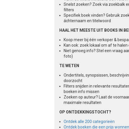
Snelst zoeken? Zoek via zoekbalk e
filters
Specifiek boek vinden? Gebruik zoe
áchternaam en titelwoord
HAAL HET MEESTE UIT BOOKS IN B
Koop meer bij één verkoper & besp
Kan ook: zoek lokaal om af te halen
Niet genoeg info? Stel een vraag aa
foto)
TE WETEN
Ondertitels, synopsissen, beschrijv
doorzocht
Filters snijden in relevante result
boeken info missen
Zoeken op auteur? Laat de voorna
maximale resultaten
OP ONTDEKKINGSTOCHT?
Ontdek alle 200 categorieën
Ontdek boeken die een prijs wonne