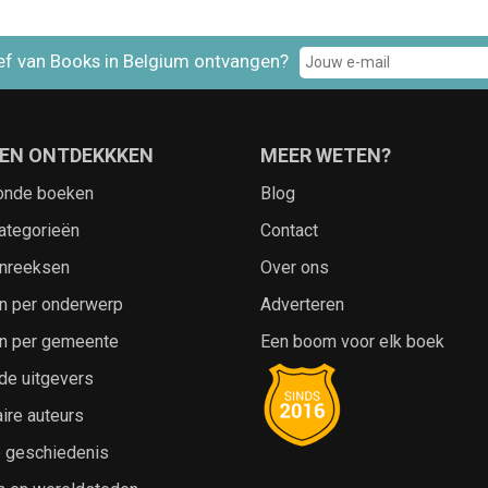
ef van Books in Belgium ontvangen?
EN ONTDEKKKEN
MEER WETEN?
onde boeken
Blog
ategorieën
Contact
nreeksen
Over ons
n per onderwerp
Adverteren
n per gemeente
Een boom voor elk boek
de uitgevers
ire auteurs
e geschiedenis