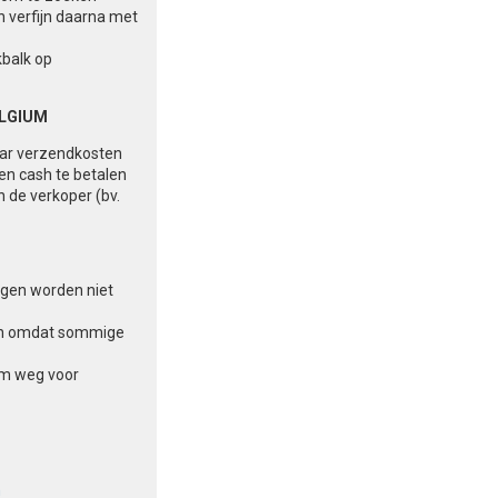
n verfijn daarna met
kbalk op
ELGIUM
aar verzendkosten
 en cash te betalen
n de verkoper (bv.
ingen worden niet
aten omdat sommige
am weg voor
n