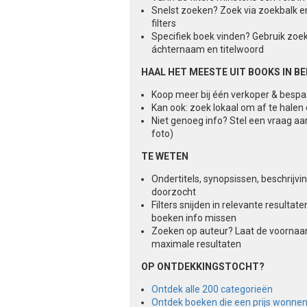
Snelst zoeken? Zoek via zoekbalk e
filters
Specifiek boek vinden? Gebruik zoe
áchternaam en titelwoord
HAAL HET MEESTE UIT BOOKS IN B
Koop meer bij één verkoper & besp
Kan ook: zoek lokaal om af te halen
Niet genoeg info? Stel een vraag aa
foto)
TE WETEN
Ondertitels, synopsissen, beschrijv
doorzocht
Filters snijden in relevante result
boeken info missen
Zoeken op auteur? Laat de voorna
maximale resultaten
OP ONTDEKKINGSTOCHT?
Ontdek alle 200 categorieën
Ontdek boeken die een prijs wonne