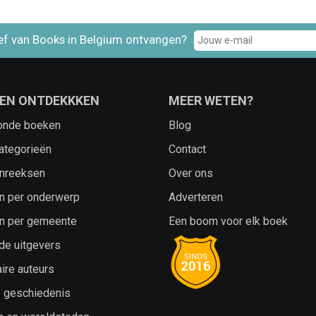
ef van Books in Belgium ontvangen?
EN ONTDEKKKEN
MEER WETEN?
onde boeken
Blog
ategorieën
Contact
nreeksen
Over ons
n per onderwerp
Adverteren
n per gemeente
Een boom voor elk boek
de uitgevers
ire auteurs
e geschiedenis