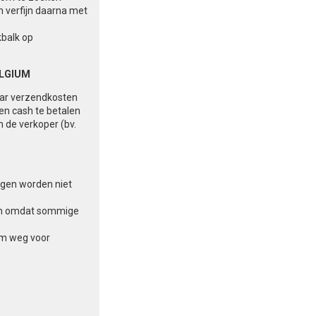
n verfijn daarna met
kbalk op
ELGIUM
aar verzendkosten
 en cash te betalen
n de verkoper (bv.
ingen worden niet
aten omdat sommige
am weg voor
n