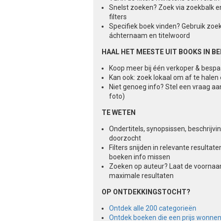
Snelst zoeken? Zoek via zoekbalk e
filters
Specifiek boek vinden? Gebruik zoe
áchternaam en titelwoord
HAAL HET MEESTE UIT BOOKS IN B
Koop meer bij één verkoper & besp
Kan ook: zoek lokaal om af te halen
Niet genoeg info? Stel een vraag aa
foto)
TE WETEN
Ondertitels, synopsissen, beschrijv
doorzocht
Filters snijden in relevante result
boeken info missen
Zoeken op auteur? Laat de voorna
maximale resultaten
OP ONTDEKKINGSTOCHT?
Ontdek alle 200 categorieën
Ontdek boeken die een prijs wonne