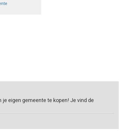
ente
n je eigen gemeente te kopen! Je vind de