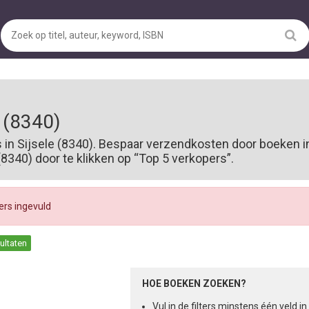
 (8340)
 in Sijsele (8340). Bespaar verzendkosten door boeken i
340) door te klikken op “Top 5 verkopers”.
ters ingevuld
sultaten
HOE BOEKEN ZOEKEN?
Vul in de filters minstens één veld 