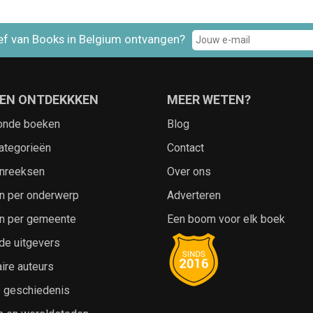
ef van Books in Belgium ontvangen?
EN ONTDEKKKEN
MEER WETEN?
onde boeken
Blog
ategorieën
Contact
nreeksen
Over ons
n per onderwerp
Adverteren
n per gemeente
Een boom voor elk boek
de uitgevers
ire auteurs
e geschiedenis