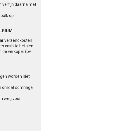
n verfijn daarna met
kbalk op
ELGIUM
aar verzendkosten
 en cash te betalen
n de verkoper (bv.
ingen worden niet
aten omdat sommige
am weg voor
n