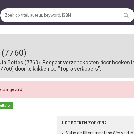
 (7760)
s in Pottes (7760). Bespaar verzendkosten door boeken i
760) door te klikken op “Top 5 verkopers”.
ters ingevuld
sultaten
HOE BOEKEN ZOEKEN?
Vul in de filters minstens één veld 