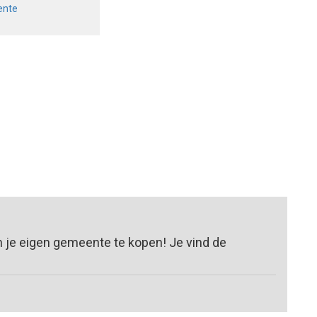
ente
n je eigen gemeente te kopen! Je vind de