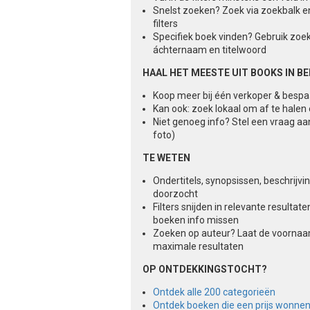
Snelst zoeken? Zoek via zoekbalk e
filters
Specifiek boek vinden? Gebruik zoe
áchternaam en titelwoord
HAAL HET MEESTE UIT BOOKS IN B
Koop meer bij één verkoper & besp
Kan ook: zoek lokaal om af te halen
Niet genoeg info? Stel een vraag aa
foto)
TE WETEN
Ondertitels, synopsissen, beschrijv
doorzocht
Filters snijden in relevante result
boeken info missen
Zoeken op auteur? Laat de voorna
maximale resultaten
OP ONTDEKKINGSTOCHT?
Ontdek alle 200 categorieën
Ontdek boeken die een prijs wonne