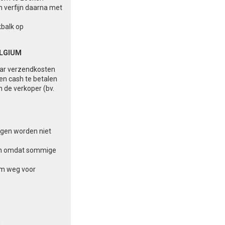
n verfijn daarna met
kbalk op
ELGIUM
aar verzendkosten
 en cash te betalen
n de verkoper (bv.
ingen worden niet
aten omdat sommige
am weg voor
n