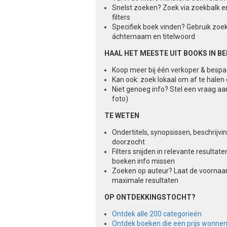
Snelst zoeken? Zoek via zoekbalk e
filters
Specifiek boek vinden? Gebruik zoe
áchternaam en titelwoord
HAAL HET MEESTE UIT BOOKS IN B
Koop meer bij één verkoper & besp
Kan ook: zoek lokaal om af te halen
Niet genoeg info? Stel een vraag aa
foto)
TE WETEN
Ondertitels, synopsissen, beschrijv
doorzocht
Filters snijden in relevante result
boeken info missen
Zoeken op auteur? Laat de voorna
maximale resultaten
OP ONTDEKKINGSTOCHT?
Ontdek alle 200 categorieën
Ontdek boeken die een prijs wonne