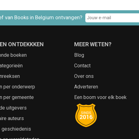
ef van Books in Belgium ontvangen?
EN ONTDEKKKEN
MEER WETEN?
onde boeken
Blog
ategorieën
Contact
nreeksen
Over ons
n per onderwerp
Adverteren
n per gemeente
Een boom voor elk boek
de uitgevers
ire auteurs
e geschiedenis