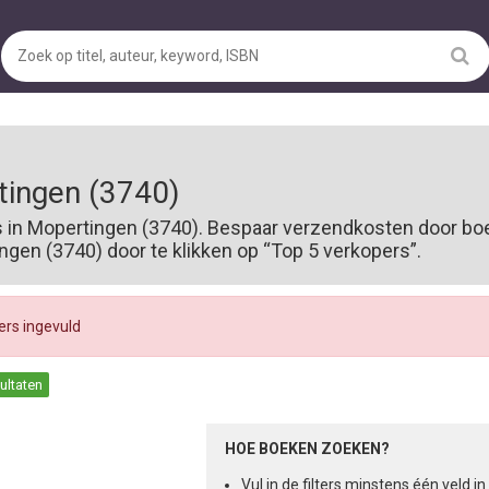
ingen (3740)
s in Mopertingen (3740). Bespaar verzendkosten door boe
en (3740) door te klikken op “Top 5 verkopers”.
ters ingevuld
sultaten
HOE BOEKEN ZOEKEN?
Vul in de filters minstens één veld 