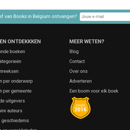
ef van Books in Belgium ontvangen?
EN ONTDEKKKEN
MEER WETEN?
onde boeken
Blog
ategorieën
Contact
nreeksen
Over ons
n per onderwerp
Adverteren
n per gemeente
Een boom voor elk boek
de uitgevers
ire auteurs
e geschiedenis