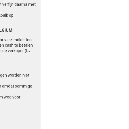
n verfijn daarna met
kbalk op
ELGIUM
aar verzendkosten
 en cash te betalen
n de verkoper (bv.
ingen worden niet
aten omdat sommige
am weg voor
n