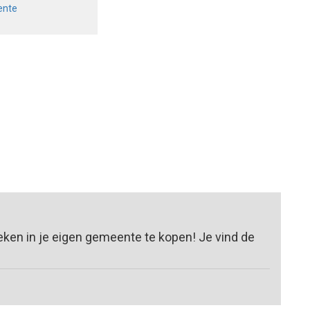
ente
ken in je eigen gemeente te kopen! Je vind de