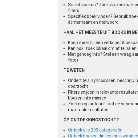
Snelst zoeken? Zoek via zoekbalk e
filters
Specifiek boek vinden? Gebruik zoe
áchternaam en titelwoord
HAAL HET MEESTE UIT BOOKS IN B
Koop meer bij één verkoper & besp
Kan ook: zoek lokaal om af te halen
Niet genoeg info? Stel een vraag aa
foto)
TE WETEN
Ondertitels, synopsissen, beschrijv
doorzocht
Filters snijden in relevante result
boeken info missen
Zoeken op auteur? Laat de voorna
maximale resultaten
OP ONTDEKKINGSTOCHT?
Ontdek alle 200 categorieën
Ontdek boeken die een prijs wonne