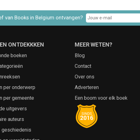
ef van Books in Belgium ontvangen?
EN ONTDEKKKEN
MEER WETEN?
onde boeken
Blog
ategorieën
Contact
nreeksen
Over ons
n per onderwerp
Adverteren
n per gemeente
Een boom voor elk boek
de uitgevers
ire auteurs
e geschiedenis