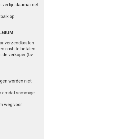
n verfijn daarna met
kbalk op
ELGIUM
aar verzendkosten
 en cash te betalen
n de verkoper (bv.
ingen worden niet
aten omdat sommige
am weg voor
n