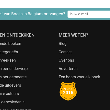
ef van Books in Belgium ontvangen?
EN ONTDEKKKEN
MEER WETEN?
onde boeken
Blog
ategorieën
Contact
nreeksen
Over ons
n per onderwerp
Adverteren
n per gemeente
Een boom voor elk boek
de uitgevers
ire auteurs
e geschiedenis