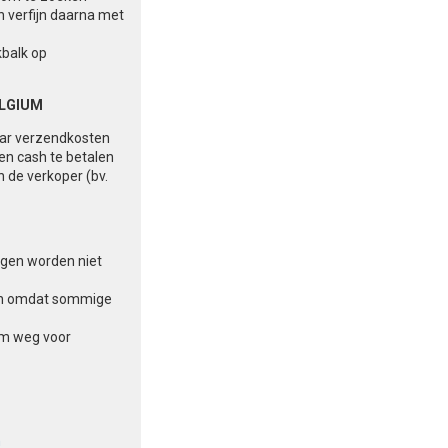
n verfijn daarna met
kbalk op
ELGIUM
aar verzendkosten
 en cash te betalen
n de verkoper (bv.
ingen worden niet
aten omdat sommige
am weg voor
n