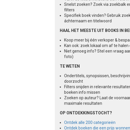
Snelst zoeken? Zoek via zoekbalk e
filters
Specifiek boek vinden? Gebruik zoe
áchternaam en titelwoord
HAAL HET MEESTE UIT BOOKS IN B
Koop meer bij één verkoper & besp
Kan ook: zoek lokaal om af te halen
Niet genoeg info? Stel een vraag aa
foto)
TE WETEN
Ondertitels, synopsissen, beschrijv
doorzocht
Filters snijden in relevante result
boeken info missen
Zoeken op auteur? Laat de voorna
maximale resultaten
OP ONTDEKKINGSTOCHT?
Ontdek alle 200 categorieën
Ontdek boeken die een prijs wonne