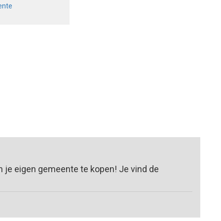
ente
n je eigen gemeente te kopen! Je vind de