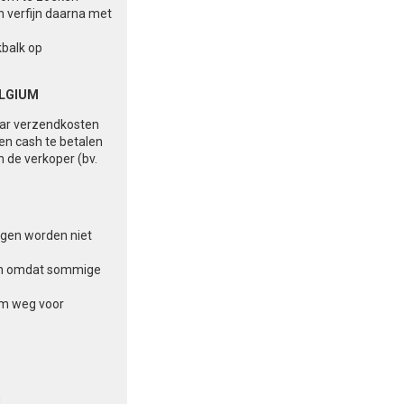
n verfijn daarna met
kbalk op
ELGIUM
aar verzendkosten
 en cash te betalen
n de verkoper (bv.
ingen worden niet
aten omdat sommige
am weg voor
n