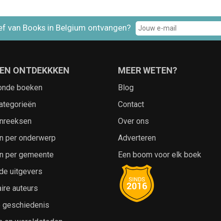
ef van Books in Belgium ontvangen?
EN ONTDEKKKEN
MEER WETEN?
onde boeken
Blog
ategorieën
Contact
nreeksen
Over ons
n per onderwerp
Adverteren
n per gemeente
Een boom voor elk boek
de uitgevers
ire auteurs
e geschiedenis