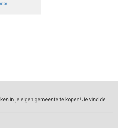
ente
ken in je eigen gemeente te kopen! Je vind de