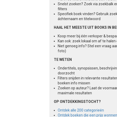
Snelst zoeken? Zoek via zoekbalk e
filters
Specifiek boek vinden? Gebruik zoe
áchternaam en titelwoord
HAAL HET MEESTE UIT BOOKS IN B
Koop meer bij één verkoper & besp
Kan ook: zoek lokaal om af te halen
Niet genoeg info? Stel een vraag aa
foto)
TE WETEN
Ondertitels, synopsissen, beschrijv
doorzocht
Filters snijden in relevante result
boeken info missen
Zoeken op auteur? Laat de voorna
maximale resultaten
OP ONTDEKKINGSTOCHT?
Ontdek alle 200 categorieën
Ontdek boeken die een prijs wonne