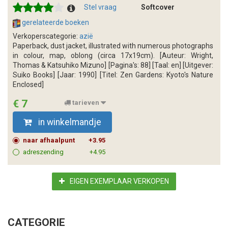
Stel vraag
Softcover
gerelateerde boeken
Verkoperscategorie:
azië
Paperback, dust jacket, illustrated with numerous photographs
in colour, map, oblong (circa 17x19cm). [Auteur: Wright,
Thomas & Katsuhiko Mizuno] [Pagina's: 88] [Taal: en] [Uitgever:
Suiko Books] [Jaar: 1990] [Titel: Zen Gardens: Kyoto's Nature
Enclosed]
€ 7
tarieven
in winkelmandje
naar afhaalpunt
+3.95
adreszending
+4.95
EIGEN EXEMPLAAR VERKOPEN
CATEGORIE