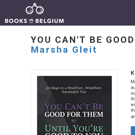
YOU CAN'T BE GOO
Marsha Gleit
K
Ma
au
su
th
wi
th
an