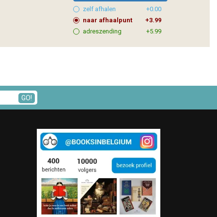
zelf afhalen
+0.00
naar afhaalpunt
+3.99
adreszending
+5.99
GO!