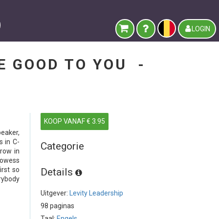
LOGIN
RE GOOD TO YOU -
KOOP VANAF € 3.95
eaker,
 in C-
Categorie
grow in
rowess
irst so
Details
erybody
Uitgever:
Levity Leadership
98 paginas
Taal:
Engels