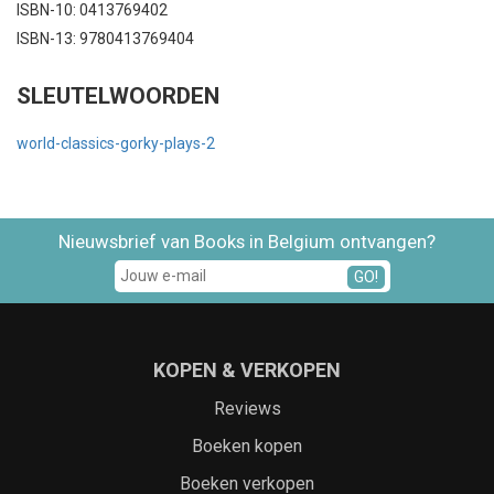
ISBN-10: 0413769402
ISBN-13: 9780413769404
SLEUTELWOORDEN
world-classics-gorky-plays-2
Nieuwsbrief van Books in Belgium ontvangen?
GO!
KOPEN & VERKOPEN
Reviews
Boeken kopen
Boeken verkopen