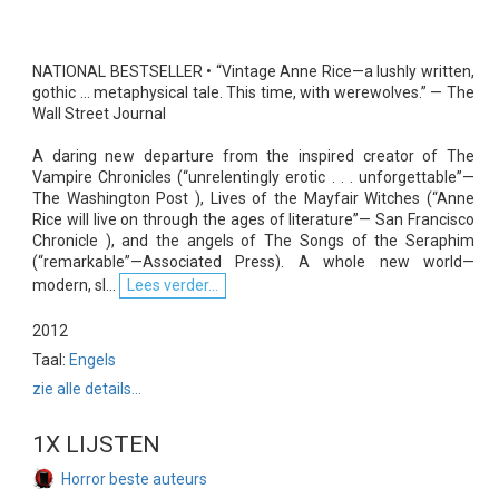
NATIONAL BESTSELLER • “Vintage Anne Rice—a lushly written,
gothic … metaphysical tale. This time, with werewolves.” — The
Wall Street Journal
A daring new departure from the inspired creator of The
Vampire Chronicles (“unrelentingly erotic . . . unforgettable”—
The Washington Post ), Lives of the Mayfair Witches (“Anne
Rice will live on through the ages of literature”— San Francisco
Chronicle ), and the angels of The Songs of the Seraphim
(“remarkable”—Associated Press). A whole new world—
modern, sl...
Lees verder...
2012
Taal:
Engels
zie alle details...
1X LIJSTEN
Horror beste auteurs