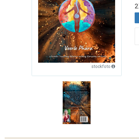
2
stockfoto