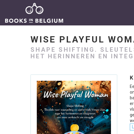
WISE PLAYFUL WO
SHAPE SHIFTING. SLEUTE
HET HERINNEREN EN INTE
K
E
on
ba
er
v
ge
w
L