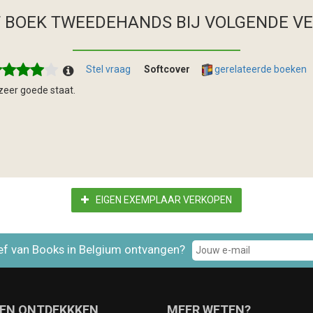
T BOEK TWEEDEHANDS
BIJ VOLGENDE V
Stel vraag
Softcover
gerelateerde boeken
 zeer goede staat.
EIGEN EXEMPLAAR VERKOPEN
ef van Books in Belgium ontvangen?
EN ONTDEKKKEN
MEER WETEN?