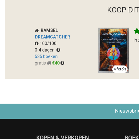
KOOP DI
RAMSEL
DREAMCATCHER
In
100/100
0-4 dagen
535 boeken
gratis
€40
4 foto's
Nieuwsbri
KOPEN & VERKOPEN
BOEK