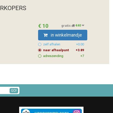
ERKOPERS
€ 10
gratis
€40
in winkelmandje
zelf afhalen
+0.00
naar afhaalpunt
+3.89
adreszending
+7
GO!