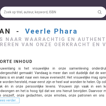
MAN -
Veerle Phara
LS NAAR WAARACHTIG EN AUTHENT
GREREN VAN ONZE OERKRACHT EN 
ORTE INHOUD
euwenlang is het vrouwelijke in onze samenleving onderdr
dergeschikt gemaakt. Vandaag is meer dan ooit duidelijk dat de were
lans is en snakt naar een nieuw evenwicht. Het vrouwelijke mag opni
e worden hersteld, maar eerst zijn er heel wat wonden te helen. Op col
lak én in onze persoonlijke levens. Vrouwen zijn vaak in een keu
dwongen en het is hoog tijd dat we ons hieruit bevrijden. Daarvoor 
e onszelf, onze gedachten, onze emoties, onze patronen en ons ve
ees verder...