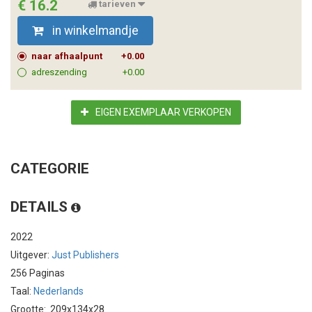
€ 16.2
tarieven
in winkelmandje
naar afhaalpunt
+0.00
adreszending
+0.00
EIGEN EXEMPLAAR VERKOPEN
CATEGORIE
DETAILS
2022
Uitgever:
Just Publishers
256 Paginas
Taal:
Nederlands
Grootte: 209x134x28