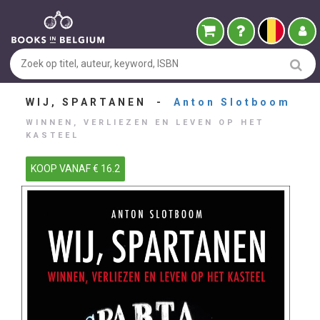
WIJ, SPARTANEN -
Anton Slotboom
WINNEN, VERLIEZEN EN LEVEN OP HET
KASTEEL
KOOP VANAF € 16.2