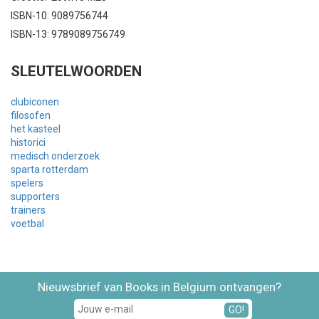
ISBN-10: 9089756744
ISBN-13: 9789089756749
SLEUTELWOORDEN
clubiconen
filosofen
het kasteel
historici
medisch onderzoek
sparta rotterdam
spelers
supporters
trainers
voetbal
Nieuwsbrief van Books in Belgium ontvangen?
GO!