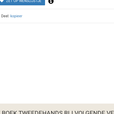
ZET OP WENSLIJSTJE
Deel:
kopieer
T BOEK TWEEDEHANDS
BIJ VOLGENDE V