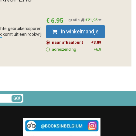
€ 6.95
gratis
€21,95
ichte gebruikerssporen
in winkelmandje
k komt uit een rookvrij
naar afhaalpunt
+3.89
adreszending
+6.9
GO!