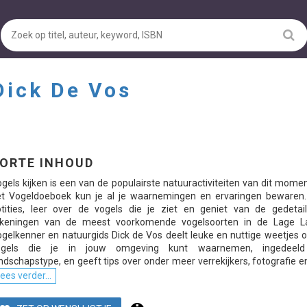
Dick De Vos
ORTE INHOUD
gels kijken is een van de populairste natuuractiviteiten van dit mome
et Vogeldoeboek kun je al je waarnemingen en ervaringen bewaren
tities, leer over de vogels die je ziet en geniet van de gedetail
ekeningen van de meest voorkomende vogelsoorten in de Lage L
gelkenner en natuurgids Dick de Vos deelt leuke en nuttige weetjes 
ogels die je in jouw omgeving kunt waarnemen, ingedeeld
ndschapstype, en geeft tips over onder meer verrekijkers, fotografie en
ees verder...