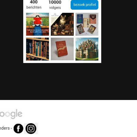
eders
-