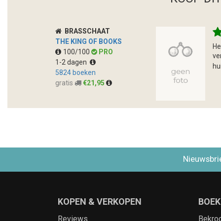
BRASSCHAAT
THE KING OF BOOKS
He
100/100
PRO
ve
1-2 dagen
hu
5824 boeken
gratis
€21,95
Nieuwsbri
KOPEN & VERKOPEN
BOEK
Reviews
Bekro