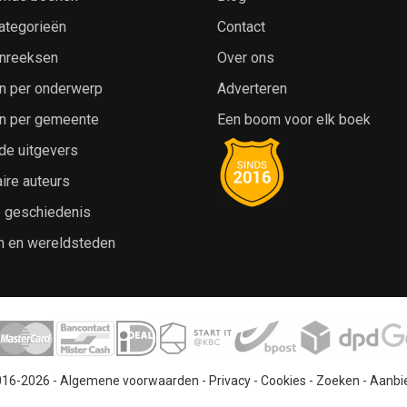
ategorieën
Contact
nreeksen
Over ons
n per onderwerp
Adverteren
n per gemeente
Een boom voor elk boek
de uitgevers
ire auteurs
e geschiedenis
n en wereldsteden
016-2026 -
Algemene voorwaarden
-
Privacy
-
Cookies
-
Zoeken
-
Aanbi