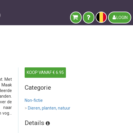
LOGIN
KOOP VANAF € 6.95
nt. Met
. Maak
Categorie
leerde
anden.
Non-fictie
over de
 naar
>
Dieren, planten, natuur
 vog...
Details