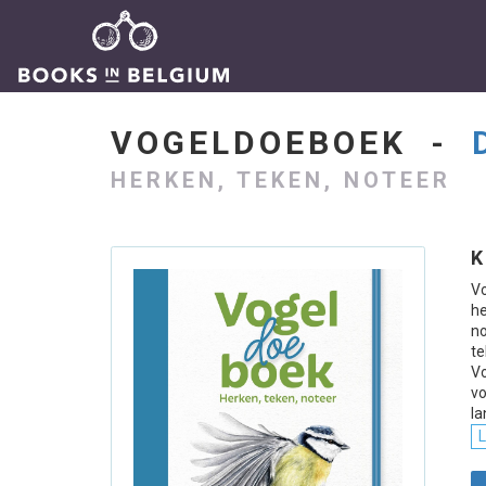
VOGELDOEBOEK -
HERKEN, TEKEN, NOTEER
K
Vo
h
no
t
Vo
v
la
L