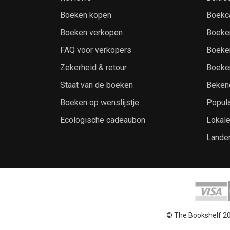
Boeken kopen
Boekc
Boeken verkopen
Boeke
FAQ voor verkopers
Boeke
Zekerheid & retour
Boeke
Staat van de boeken
Beken
Boeken op wenslijstje
Popula
Ecologische cadeaubon
Lokal
Lande
© The Bookshelf 2