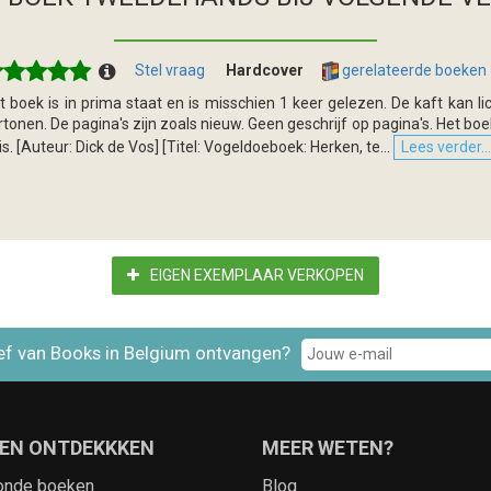
Stel vraag
Hardcover
gerelateerde boeken
t boek is in prima staat en is misschien 1 keer gelezen. De kaft kan l
rtonen. De pagina's zijn zoals nieuw. Geen geschrijf op pagina's. Het boe
is. [Auteur: Dick de Vos] [Titel: Vogeldoeboek: Herken, te...
Lees verder...
EIGEN EXEMPLAAR VERKOPEN
ef van Books in Belgium ontvangen?
EN ONTDEKKKEN
MEER WETEN?
onde boeken
Blog