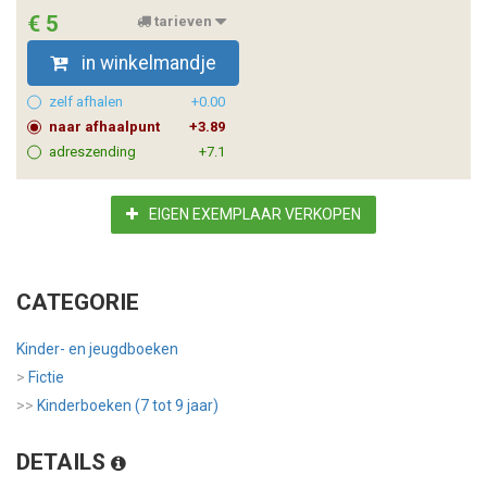
€ 5
tarieven
in winkelmandje
zelf afhalen
+0.00
naar afhaalpunt
+3.89
adreszending
+7.1
EIGEN EXEMPLAAR VERKOPEN
CATEGORIE
Kinder- en jeugdboeken
>
Fictie
>>
Kinderboeken (7 tot 9 jaar)
DETAILS