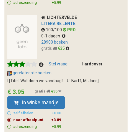
adreszending
+5.99
LICHTERVELDE
LITERAIRE LENTE
100/100
PRO
0-1 dagen
28900 boeken
gratis
€35
Stel vraag
Hardcover
gerelateerde boeken
l [Titel: Wat doen we vandaag? - U. Barff; M. Jans]
€ 3.95
gratis
€35
in winkelmandje
zelf afhalen
+0.00
naar afhaalpunt
+3.89
adreszending
+5.99