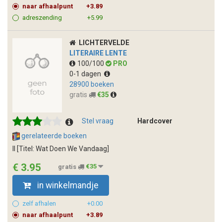
naar afhaalpunt
+3.89
adreszending
+5.99
LICHTERVELDE
LITERAIRE LENTE
100/100
PRO
0-1 dagen
28900 boeken
gratis
€35
Stel vraag
Hardcover
gerelateerde boeken
ll [Titel: Wat Doen We Vandaag]
€ 3.95
gratis
€35
in winkelmandje
zelf afhalen
+0.00
naar afhaalpunt
+3.89