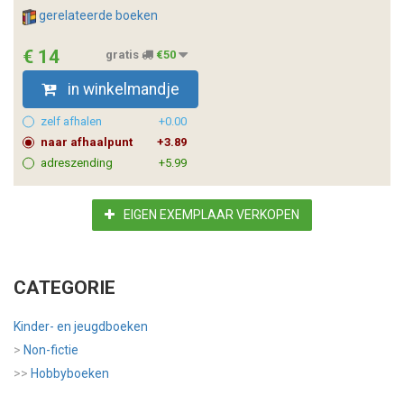
gerelateerde boeken
€ 14
gratis
€50
in winkelmandje
zelf afhalen
+0.00
naar afhaalpunt
+3.89
adreszending
+5.99
EIGEN EXEMPLAAR VERKOPEN
CATEGORIE
Kinder- en jeugdboeken
>
Non-fictie
>>
Hobbyboeken