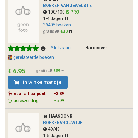
BOEKEN VAN JEWELSTE
100/100
PRO
1-4 dagen
39405 boeken
gratis
€30
Stel vraag
Hardcover
gerelateerde boeken
€ 6.95
gratis
€30
in winkelmandje
naar afhaalpunt
+3.89
adreszending
+5.99
HAASDONK
BOEKENVROUWTJE
49/49
1-5 dagen