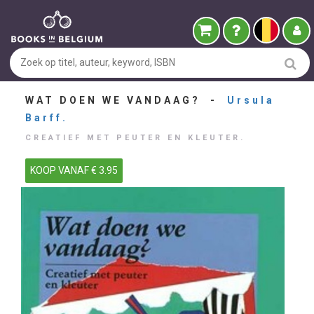
WAT DOEN WE VANDAAG? -
Ursula
Barff.
CREATIEF MET PEUTER EN KLEUTER.
KOOP VANAF € 3.95