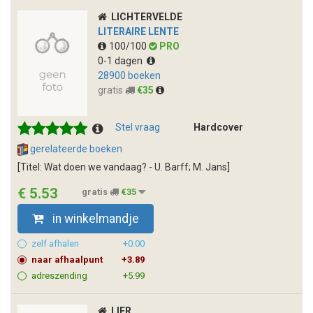
LICHTERVELDE
LITERAIRE LENTE
100/100
PRO
0-1 dagen
28900 boeken
gratis
€35
Stel vraag
Hardcover
gerelateerde boeken
[Titel: Wat doen we vandaag? - U. Barff; M. Jans]
€ 5.53
gratis
€35
in winkelmandje
zelf afhalen
+0.00
naar afhaalpunt
+3.89
adreszending
+5.99
LIER