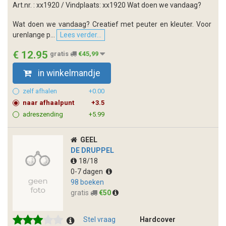
Art.nr. : xx1920 / Vindplaats: xx1920 Wat doen we vandaag?
Wat doen we vandaag? Creatief met peuter en kleuter. Voor
urenlange p...
Lees verder...
€ 12.95
gratis
€45,99
in winkelmandje
zelf afhalen
+0.00
naar afhaalpunt
+3.5
adreszending
+5.99
GEEL
DE DRUPPEL
18/18
0-7 dagen
98 boeken
gratis
€50
Stel vraag
Hardcover