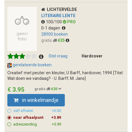
LICHTERVELDE
LITERAIRE LENTE
100/100
PRO
0-1 dagen
28900 boeken
gratis
€35
Stel vraag
Hardcover
gerelateerde boeken
Creatief met peuter en kleuter, U Barff, hardcover, 1994 [Titel:
Wat doen we vandaag? - U. Barff; M. Jans]
€ 3.95
gratis
€35
in winkelmandje
zelf afhalen
+0.00
naar afhaalpunt
+3.89
adreszending
+5.99