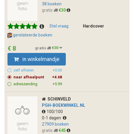
38 boeken
gratis
€30
Stel vraag
Hardcover
gerelateerde boeken
€ 8
gratis
€30
in winkelmandje
zelf afhalen
+0.00
naar afhaalpunt
+4.68
adreszending
+5.99
SCHINVELD
PGH-BOEKWINKEL.NL
100/100
0-1 dagen
27909 boeken
gratis
€45