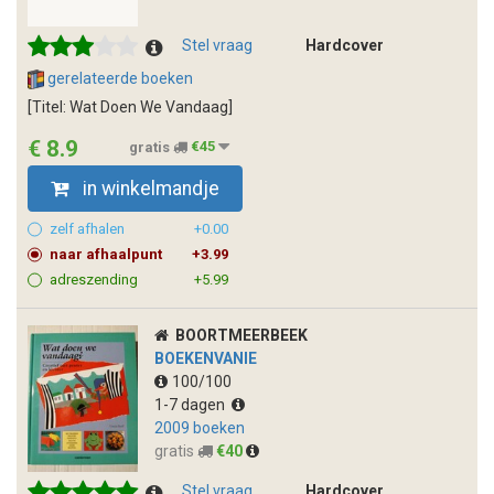
Stel vraag
Hardcover
gerelateerde boeken
[Titel: Wat Doen We Vandaag]
€ 8.9
gratis
€45
in winkelmandje
zelf afhalen
+0.00
naar afhaalpunt
+3.99
adreszending
+5.99
BOORTMEERBEEK
BOEKENVANIE
100/100
1-7 dagen
2009 boeken
gratis
€40
Stel vraag
Hardcover