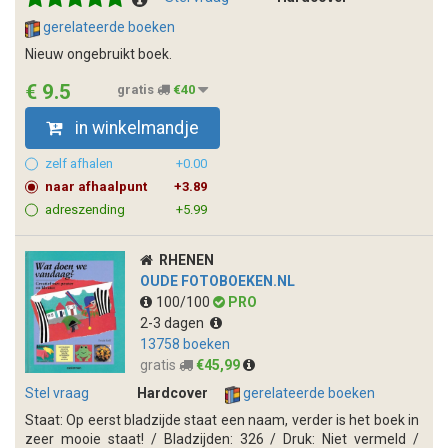
gerelateerde boeken
Nieuw ongebruikt boek.
€ 9.5
gratis
€40
in winkelmandje
zelf afhalen
+0.00
naar afhaalpunt
+3.89
adreszending
+5.99
RHENEN
OUDE FOTOBOEKEN.NL
100/100
PRO
2-3 dagen
13758 boeken
gratis
€45,99
Stel vraag
Hardcover
gerelateerde boeken
Staat: Op eerst bladzijde staat een naam, verder is het boek in
zeer mooie staat! / Bladzijden: 326 / Druk: Niet vermeld /