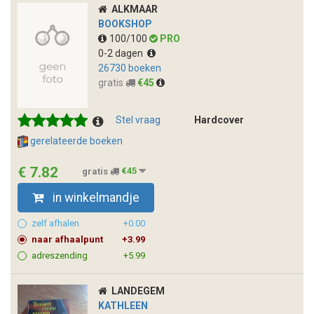
ALKMAAR
BOOKSHOP
100/100
PRO
0-2 dagen
26730 boeken
gratis
€45
Stel vraag
Hardcover
gerelateerde boeken
€ 7.82
gratis
€45
in winkelmandje
zelf afhalen
+0.00
naar afhaalpunt
+3.99
adreszending
+5.99
LANDEGEM
KATHLEEN