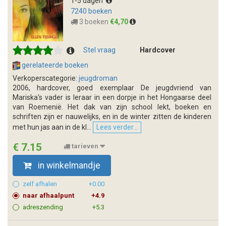
1-5 dagen
7240 boeken
3 boeken
€4,70
Stel vraag
Hardcover
gerelateerde boeken
Verkoperscategorie:
jeugdroman
2006, hardcover, goed exemplaar De jeugdvriend van
Mariska's vader is leraar in een dorpje in het Hongaarse deel
van Roemenië. Het dak van zijn school lekt, boeken en
schriften zijn er nauwelijks, en in de winter zitten de kinderen
met hun jas aan in de kl...
Lees verder...
€ 7.15
tarieven
in winkelmandje
zelf afhalen
+0.00
naar afhaalpunt
+4.9
adreszending
+5.3