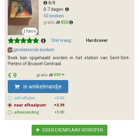
8/8
0-7 dagen
42 boeken
gratis
€50
2 foto's
Stel vraag
Hardcover
gerelateerde boeken
Boek kan opgehaald worden in het station van Gent-Sint-
Pieters of Brussel-Centraal.
€ 9
gratis
€50
in winkelmandje
zelf afhalen
+0.00
naar afhaalpunt
+3.39
adreszending
+5.99
EIGEN EXEMPLAAR VERKOPEN