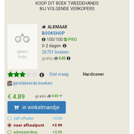
KOOP DIT BOEK TWEEDEHANDS
BIJ VOLGENDE VERKOPERS
ALKMAAR
BOOKSHOP
100/100
PRO
0-2 dagen
26731 boeken
gratis
€45
Stel vraag
Hardcover
gerelateerde boeken
€ 4.89
gratis
€45
in winkelmandje
zelf afhalen
+0.00
naar afhaalpunt
+3.99
adreszending
+5.99