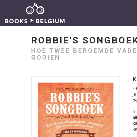
ROBBIE'S SONGBO
HOE TWEE BEROEMDE VADE
GOOIEN
K
He
je
b
Ro
al
ka
ka