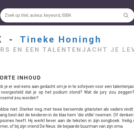
EK -
Tineke Honingh
RS EN EEN TALENTENJACHT JE L
ORTE INHOUD
b je er wel eens aan gedacht om je in te schrijven voor een talentenja
 voorgesteld dat je op het podium stond? Wat de jury zou zeggen?
eroemd zou worden?
bbie niet. Sterker nog, met twee beroemde gitaristen als vaders vindt 
lang best dat de kinderen in de klas hem 'die stille' noemen. Of denken 
psones heeft. Hij werkt liever aan de teksten in zijn songboek. Veilig 
mer, of bij zijn vriend De Neus: de bejaarde buurman van zijn oma.