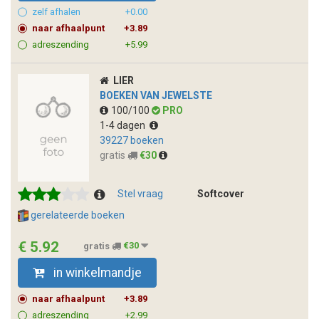
zelf afhalen
+0.00
naar afhaalpunt
+3.89
adreszending
+5.99
LIER
BOEKEN VAN JEWELSTE
100/100
PRO
1-4 dagen
39227 boeken
gratis
€30
Stel vraag
Softcover
gerelateerde boeken
€ 5.92
gratis
€30
in winkelmandje
naar afhaalpunt
+3.89
adreszending
+2.99