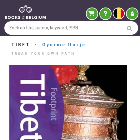
TIBET -
Gyurme Dorje
TREAD YOUR OWN PATH