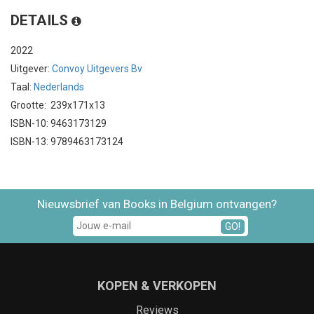
DETAILS
2022
Uitgever:
Convoy Uitgevers Bv
Taal:
Nederlands
Grootte: 239x171x13
ISBN-10: 9463173129
ISBN-13: 9789463173124
Nieuwsbrief van Books in Belgium ontvangen?
GO!
KOPEN & VERKOPEN
Reviews