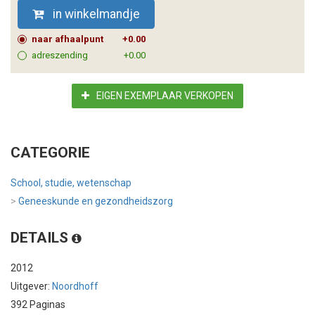
in winkelmandje
naar afhaalpunt
+0.00
adreszending
+0.00
EIGEN EXEMPLAAR VERKOPEN
CATEGORIE
School, studie, wetenschap
>
Geneeskunde en gezondheidszorg
DETAILS
2012
Uitgever:
Noordhoff
392 Paginas