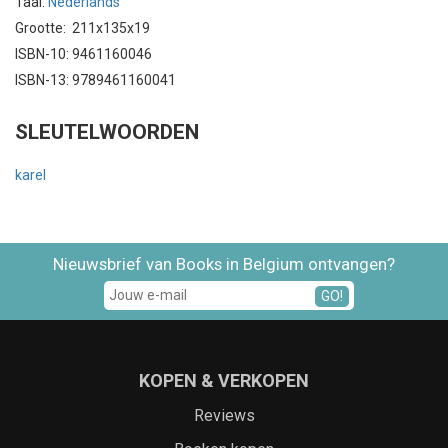
Taal:
Nederlands
Grootte: 211x135x19
ISBN-10: 9461160046
ISBN-13: 9789461160041
SLEUTELWOORDEN
karel
Nieuwsbrief van Books in Belgium ontvangen?
GO!
KOPEN & VERKOPEN
Reviews