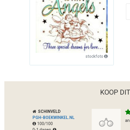
stockfoto
KOOP DI
SCHINVELD
PGH-BOEKWINKEL.NL
an
100/100
0-1 dagen