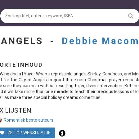
H ANGELS -
Debbie Macom
ORTE INHOUD
Wing and a Prayer When irrepressible angels Shirley, Goodness, and Me
t for the City of Angels to grant three rush Christmas prayer request
e sure they can help without resorting to, er, divine intervention. But th
nd it will take more than one miracle to teach their precious lessons of 
ll as make three special holiday dreams come true!
X LIJSTEN
Romantiek beste auteurs
ZET OP WENSLIJSTJE