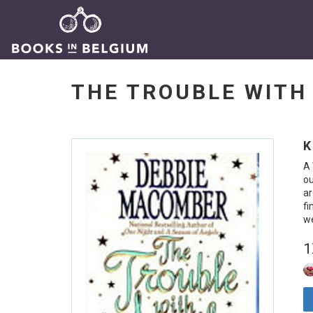
THE TROUBLE WIT
K
A 
ou
ar
fi
we
1