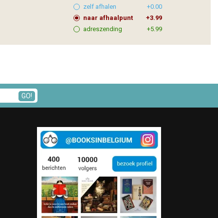
zelf afhalen
+0.00
naar afhaalpunt
+3.99
adreszending
+5.99
GO!