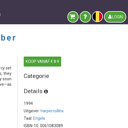
LOGIN
ber
KOOP VANAF € 8.9
rcy set
s, they
Categorie
ey soon
love—as
Details
1994
Uitgever:
harpercollins
Taal:
Engels
ISBN-10: 0061083089