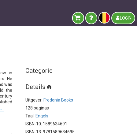
LOGIN
Categorie
cow in
rs. He
and was
Details
id the
century
Uitgever:
Fredonia Books
lished
128 paginas
..
Taal:
Engels
ISBN-10: 1589634691
ISBN-13: 9781589634695