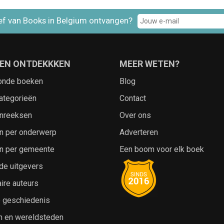
ef van Books in Belgium ontvangen?
EN ONTDEKKKEN
MEER WETEN?
onde boeken
Blog
ategorieën
Contact
nreeksen
Over ons
n per onderwerp
Adverteren
n per gemeente
Een boom voor elk boek
de uitgevers
ire auteurs
e geschiedenis
n en wereldsteden