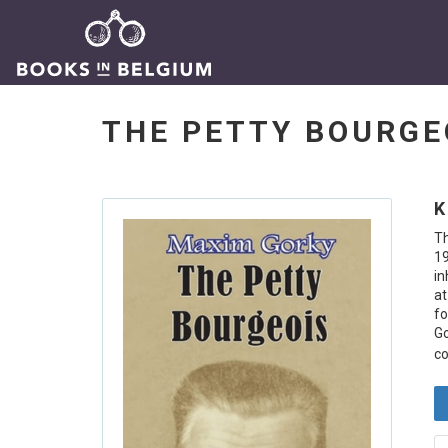
THE PETTY BOURG
K
T
19
in
at
fo
Go
co