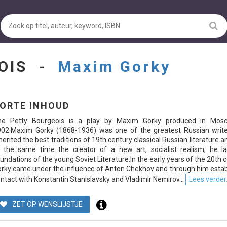
EOIS -
Maxim Gorky
ORTE INHOUD
he Petty Bourgeois is a play by Maxim Gorky produced in Mos
02.Maxim Gorky (1868-1936) was one of the greatest Russian write
herited the best traditions of 19th century classical Russian literature 
 the same time the creator of a new art, socialist realism; he la
undations of the young Soviet Literature.In the early years of the 20th 
rky came under the influence of Anton Chekhov and through him estab
ntact with Konstantin Stanislavsky and Vladimir Nemirov...
Lees verder.
ZET OP WENSLIJSTJE