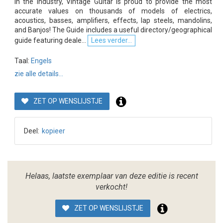
in the industry, Vintage Guitar is proud to provide the most
accurate values on thousands of models of electrics,
acoustics, basses, amplifiers, effects, lap steels, mandolins,
and Banjos! The Guide includes a useful directory/geographical
guide featuring deale...
Lees verder...
Taal:
Engels
zie alle details...
ZET OP WENSLIJSTJE
Deel:
kopieer
Helaas, laatste exemplaar van deze editie is recent
verkocht!
ZET OP WENSLIJSTJE