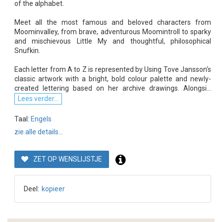
of the alphabet.
Meet all the most famous and beloved characters from
Moominvalley, from brave, adventurous Moomintroll to sparky
and mischievous Little My and thoughtful, philosophical
Snufkin.
Each letter from A to Z is represented by Using Tove Jansson's
classic artwork with a bright, bold colour palette and newly-
created lettering based on her archive drawings. Alongsi...
Lees verder...
Taal:
Engels
zie alle details...
ZET OP WENSLIJSTJE
Deel:
kopieer