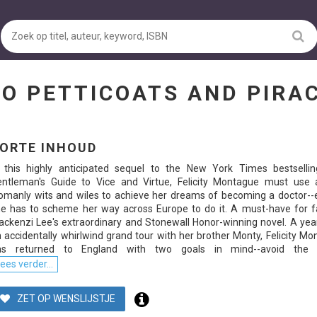
 TO PETTICOATS AND PIR
ORTE INHOUD
n this highly anticipated sequel to the New York Times bestselli
ntleman's Guide to Vice and Virtue, Felicity Montague must use a
manly wits and wiles to achieve her dreams of becoming a doctor--e
e has to scheme her way across Europe to do it. A must-have for f
ckenzi Lee's extraordinary and Stonewall Honor-winning novel. A yea
 accidentally whirlwind grand tour with her brother Monty, Felicity M
as returned to England with two goals in mind--avoid the m
ees verder...
ZET OP WENSLIJSTJE