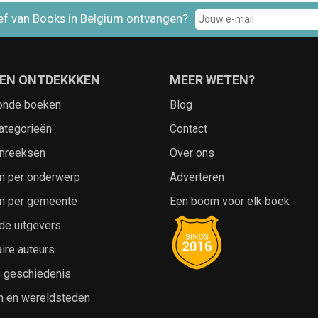
ef van Books in Belgium ontvangen?
EN ONTDEKKKEN
MEER WETEN?
onde boeken
Blog
ategorieën
Contact
nreeksen
Over ons
n per onderwerp
Adverteren
n per gemeente
Een boom voor elk boek
de uitgevers
ire auteurs
e geschiedenis
n en wereldsteden