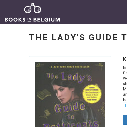
THE LADY'S GUIDE
K
I
Ge
wo
sh
Ma
an
h
L