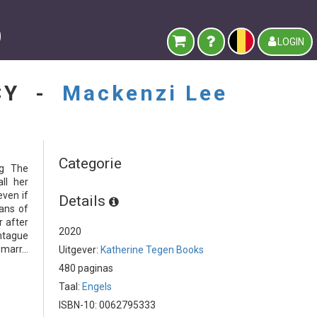
LOGIN
ACY -
Mackenzi Lee
Categorie
ng The
ll her
ven if
Details
ans of
r after
2020
ontague
arr...
Uitgever:
Katherine Tegen Books
480 paginas
Taal:
Engels
ISBN-10: 0062795333