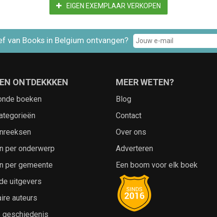
EIGEN EXEMPLAAR VERKOPEN
ef van Books in Belgium ontvangen?
EN ONTDEKKKEN
MEER WETEN?
onde boeken
Blog
ategorieën
Contact
nreeksen
Over ons
n per onderwerp
Adverteren
n per gemeente
Een boom voor elk boek
de uitgevers
ire auteurs
e geschiedenis