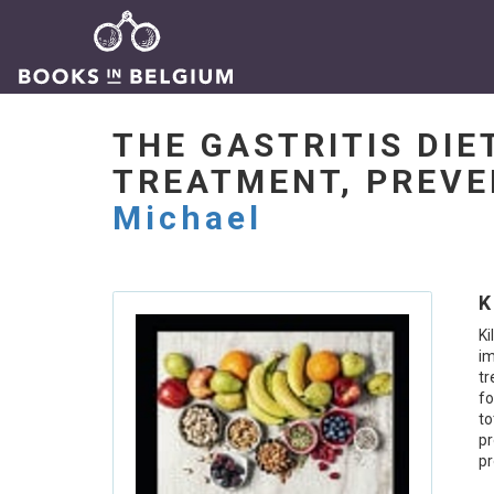
THE GASTRITIS DIE
TREATMENT, PREVE
Michael
K
Ki
im
tr
fo
t
pr
pr