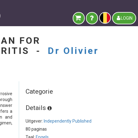
LOGIN
LAN FOR
TRITIS -
Dr Olivier
Categorie
rrosive
orough
answer
Details
fers a
on and
Uitgever:
Independently Published
gimen,
80 paginas
Taal:
Engels