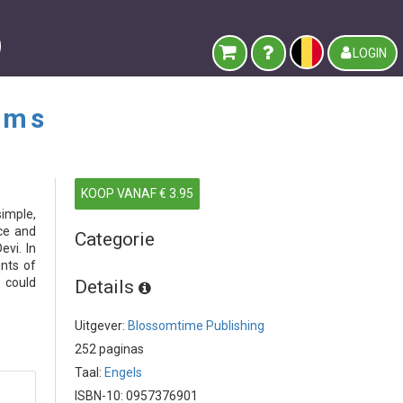
LOGIN
iams
KOOP VANAF € 3.95
imple,
ace and
Categorie
evi. In
unts of
 could
Details
Uitgever:
Blossomtime Publishing
252 paginas
Taal:
Engels
ISBN-10: 0957376901