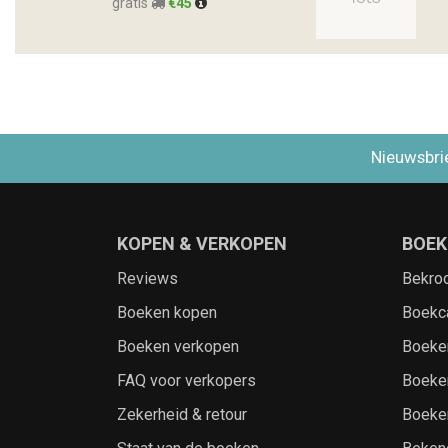
gratis
€45
Nieuwsbri
KOPEN & VERKOPEN
BOEK
Reviews
Bekro
Boeken kopen
Boekc
Boeken verkopen
Boeke
FAQ voor verkopers
Boeke
Zekerheid & retour
Boeke