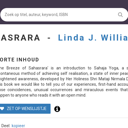
AHASRARA -
Linda J. Will
ORTE INHOUD
The Breeze of Sahasrara' is an introduction to Sahaja Yoga, a s
ontaneous method of achieving self realisation, a state of inner pe
ightened awareness, developed by Her Holiness Shri Mataji Nirmala D
is book we would like to tell you of our experiences, first-hand acco
ose coincidences, unusual occurrences and miraculous events that
ppen to anyone who reads it with an open mind.
ZET OP WENSLIJSTJE
Deel:
kopieer