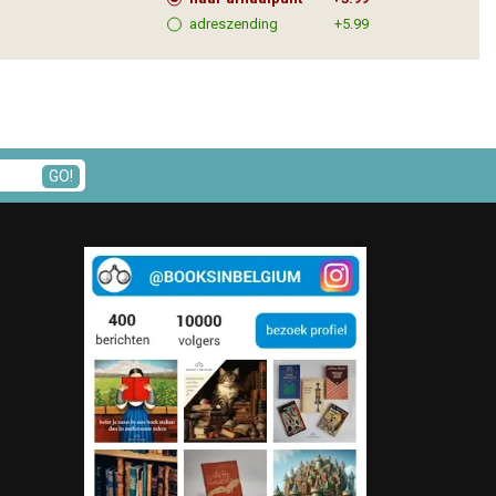
adreszending
+5.99
GO!