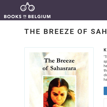
THE BREEZE OF S
K
'
sp
he
th
cl
ha