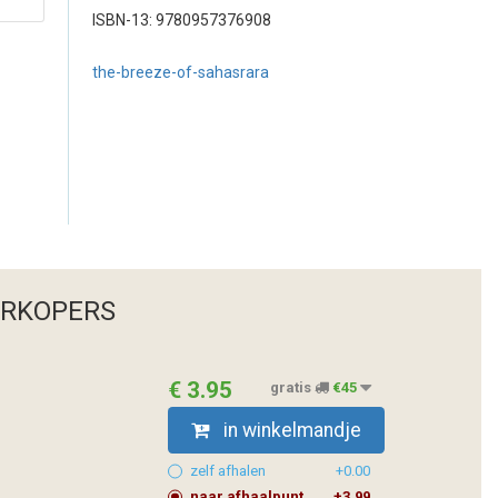
ISBN-13: 9780957376908
the-breeze-of-sahasrara
ERKOPERS
€ 3.95
gratis
€45
in winkelmandje
zelf afhalen
+0.00
naar afhaalpunt
+3.99