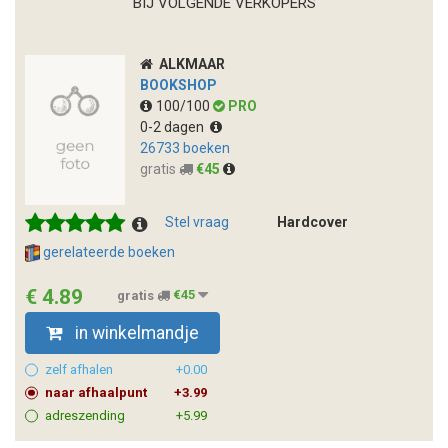
BIJ VOLGENDE VERKOPERS
ALKMAAR
BOOKSHOP
100/100
PRO
0-2 dagen
26733 boeken
gratis
€45
Stel vraag
Hardcover
gerelateerde boeken
€ 4.89
gratis
€45
in winkelmandje
zelf afhalen
+0.00
naar afhaalpunt
+3.99
adreszending
+5.99