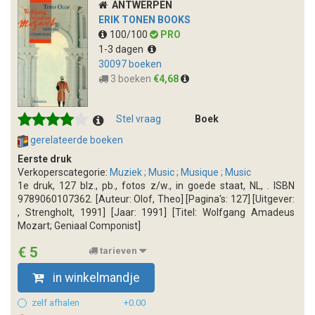
ANTWERPEN
ERIK TONEN BOOKS
100/100
PRO
1-3 dagen
30097 boeken
3 boeken
€4,68
Stel vraag
Boek
gerelateerde boeken
Eerste druk
Verkoperscategorie:
Muziek ; Music ; Musique ; Music
1e druk, 127 blz., pb., fotos z/w., in goede staat, NL, . ISBN
9789060107362. [Auteur: Olof, Theo] [Pagina's: 127] [Uitgever:
, Strengholt, 1991] [Jaar: 1991] [Titel: Wolfgang Amadeus
Mozart; Geniaal Componist]
€ 5
tarieven
in winkelmandje
zelf afhalen
+0.00