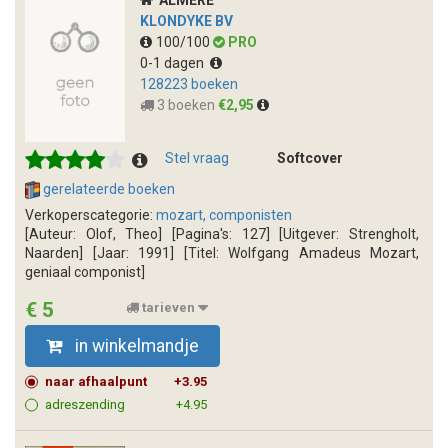
ALMERE
KLONDYKE BV
100/100
PRO
0-1 dagen
128223 boeken
3 boeken
€2,95
Stel vraag
Softcover
gerelateerde boeken
Verkoperscategorie:
mozart, componisten
[Auteur: Olof, Theo] [Pagina's: 127] [Uitgever: Strengholt,
Naarden] [Jaar: 1991] [Titel: Wolfgang Amadeus Mozart,
geniaal componist]
€ 5
tarieven
in winkelmandje
naar afhaalpunt
+3.95
adreszending
+4.95