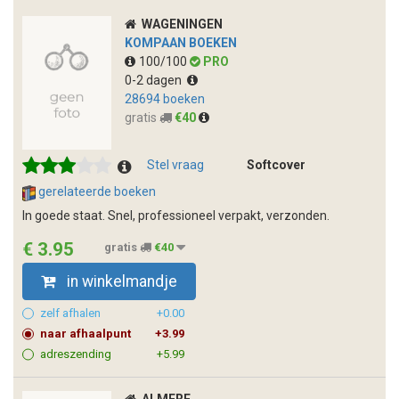
WAGENINGEN
KOMPAAN BOEKEN
100/100
PRO
0-2 dagen
28694 boeken
gratis
€40
Stel vraag
Softcover
gerelateerde boeken
In goede staat. Snel, professioneel verpakt, verzonden.
€ 3.95
gratis
€40
in winkelmandje
zelf afhalen
+0.00
naar afhaalpunt
+3.99
adreszending
+5.99