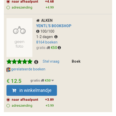
naar afhaalpunt
+4.68
adreszending
+4.99
ALKEN
YENTL'S BOOKSHOP
100/100
1-2 dagen
8164 boeken
gratis
€50
Stel vraag
Boek
gerelateerde boeken
€ 12.5
gratis
€50
in winkelmandje
naar afhaalpunt
+3.89
adreszending
+5.99