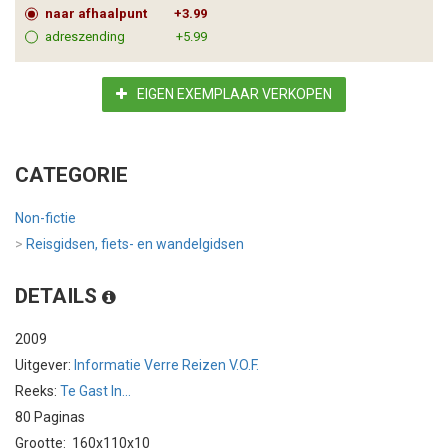
naar afhaalpunt
+3.99
adreszending
+5.99
EIGEN EXEMPLAAR VERKOPEN
CATEGORIE
Non-fictie
>
Reisgidsen, fiets- en wandelgidsen
DETAILS
2009
Uitgever:
Informatie Verre Reizen V.O.F.
Reeks:
Te Gast In...
80 Paginas
Grootte: 160x110x10