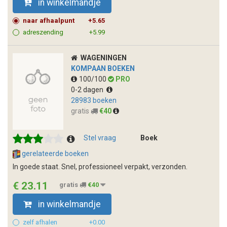
in winkelmandje
naar afhaalpunt
+5.65
adreszending
+5.99
WAGENINGEN
KOMPAAN BOEKEN
100/100
PRO
0-2 dagen
28983 boeken
gratis
€40
Stel vraag
Boek
gerelateerde boeken
In goede staat. Snel, professioneel verpakt, verzonden.
€ 23.11
gratis
€40
in winkelmandje
zelf afhalen
+0.00