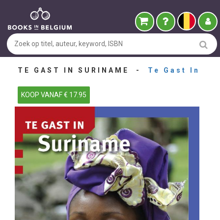
TE GAST IN SURINAME -
Te Gast In
KOOP VANAF € 17.95